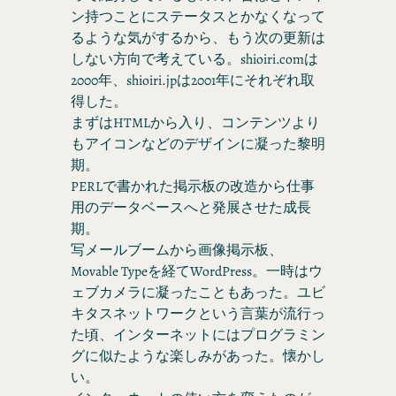
ン持つことにステータスとかなくなって
るような気がするから、もう次の更新は
しない方向で考えている。shioiri.comは
2000年、shioiri.jpは2001年にそれぞれ取
得した。
まずはHTMLから入り、コンテンツより
もアイコンなどのデザインに凝った黎明
期。
PERLで書かれた掲示板の改造から仕事
用のデータベースへと発展させた成長
期。
写メールブームから画像掲示板、
Movable Typeを経てWordPress。一時はウ
ェブカメラに凝ったこともあった。ユビ
キタスネットワークという言葉が流行っ
た頃、インターネットにはプログラミン
グに似たような楽しみがあった。懐かし
い。