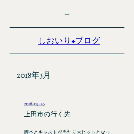
内
容
を
ス
キ
しおいり◆ブログ
ッ
プ
2018年3月
2018-03-26
上田市の行く先
脚本とキャストが当たり大ヒットとなっ