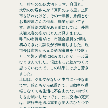
た一昨年のNHK大河ドラマ、真田丸。
大勢のお客さんが「真田のふる里」上田
市を訪れたけど、その一年後、旅館とか
お蕎麦屋さんの倒産、廃業が続いてま
す。新幹線の駅がある町にしては、外国
人観光客の姿がほとんど見えません。
昨日の市長選挙は、市議会議員を7期も
務めてきた元議長が初当選しました。現
市長は市外から元衆議院議員を「後継」
として迎え選挙に臨みましたが、一歩及
びませんでした。僕はもっと差がつくと
思っていたので、この結果には少し驚き
ました。
上田は、クルマがないと本当に不便な町
です。僕たちが70歳過ぎて、自動車を運
転しなくても生活に不自由のない街づく
りをお願いしたいです。公共交通の充実
は、旅行先を選ぶ重要な要因のひとつで