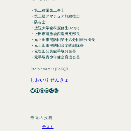
・第二種電気工事士
・第三級アマチュア無線技士
・防災士
・放送大学全科履修生(2023-)
・上田市遺族会西塩田支部長
・元上田市消防団第十六分団副分団長
・元上田市消防団音楽隊副隊長
・元塩田公民館手塚分館長
・元手塚青少年健全育成会長
Radio Amateur JE0EQH
しおいり せんきょ
Twitter
Facebook
GitHub
LinkedIn
Share Icon
Instagram
最近の投稿
テスト