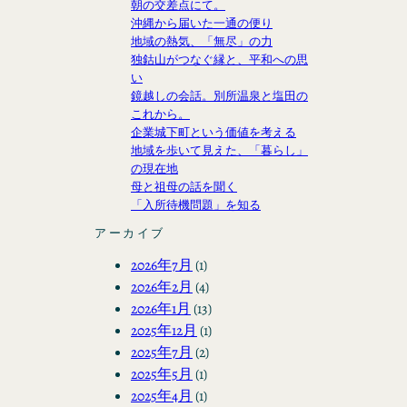
朝の交差点にて。
沖縄から届いた一通の便り
地域の熱気、「無尽」の力
独鈷山がつなぐ縁と、平和への思
い
鏡越しの会話。別所温泉と塩田の
これから。
企業城下町という価値を考える
地域を歩いて見えた、「暮らし」
の現在地
母と祖母の話を聞く
「入所待機問題」を知る
アーカイブ
2026年7月
(1)
2026年2月
(4)
2026年1月
(13)
2025年12月
(1)
2025年7月
(2)
2025年5月
(1)
2025年4月
(1)