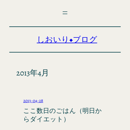
内
容
を
ス
キ
しおいり◆ブログ
ッ
プ
2013年4月
2013-04-28
ここ数日のごはん（明日か
らダイエット）