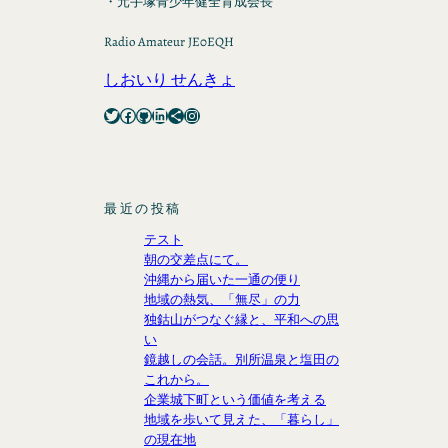
・元手塚青少年健全育成会長
Radio Amateur JE0EQH
しおいり せんきょ
Twitter
Facebook
GitHub
LinkedIn
Share Icon
Instagram
最近の投稿
テスト
朝の交差点にて。
沖縄から届いた一通の便り
地域の熱気、「無尽」の力
独鈷山がつなぐ縁と、平和への思
い
鏡越しの会話。別所温泉と塩田の
これから。
企業城下町という価値を考える
地域を歩いて見えた、「暮らし」
の現在地