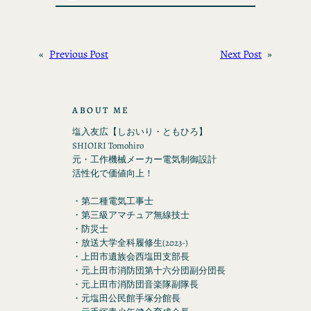
«
Previous Post
Next Post
»
ABOUT ME
塩入友広【しおいり・ともひろ】
SHIOIRI Tomohiro
元・工作機械メーカー電気制御設計
活性化で価値向上！
・第二種電気工事士
・第三級アマチュア無線技士
・防災士
・放送大学全科履修生(2023-)
・上田市遺族会西塩田支部長
・元上田市消防団第十六分団副分団長
・元上田市消防団音楽隊副隊長
・元塩田公民館手塚分館長