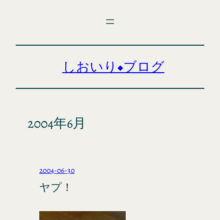
内
容
を
ス
キ
しおいり◆ブログ
ッ
プ
2004年6月
2004-06-30
ヤプ！