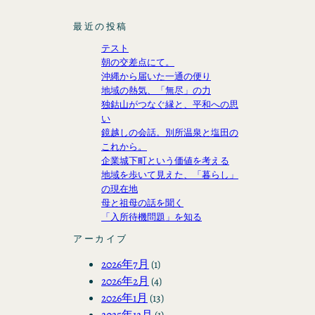
最近の投稿
テスト
朝の交差点にて。
沖縄から届いた一通の便り
地域の熱気、「無尽」の力
独鈷山がつなぐ縁と、平和への思
い
鏡越しの会話。別所温泉と塩田の
これから。
企業城下町という価値を考える
地域を歩いて見えた、「暮らし」
の現在地
母と祖母の話を聞く
「入所待機問題」を知る
アーカイブ
2026年7月
(1)
2026年2月
(4)
2026年1月
(13)
2025年12月
(1)