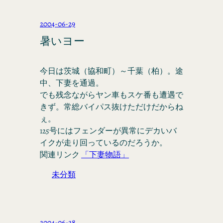
2004-06-29
暑いヨー
今日は茨城（協和町）～千葉（柏）。途
中、下妻を通過。
でも残念ながらヤン車もスケ番も遭遇で
きず。常総バイパス抜けただけだからね
ぇ。
125号にはフェンダーが異常にデカいバ
イクが走り回っているのだろうか。
関連リンク
「下妻物語」
未分類
2004-06-28