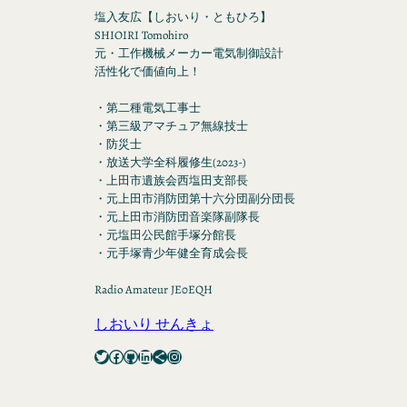
塩入友広【しおいり・ともひろ】
SHIOIRI Tomohiro
元・工作機械メーカー電気制御設計
活性化で価値向上！
・第二種電気工事士
・第三級アマチュア無線技士
・防災士
・放送大学全科履修生(2023-)
・上田市遺族会西塩田支部長
・元上田市消防団第十六分団副分団長
・元上田市消防団音楽隊副隊長
・元塩田公民館手塚分館長
・元手塚青少年健全育成会長
Radio Amateur JE0EQH
しおいり せんきょ
Twitter
Facebook
GitHub
LinkedIn
Share Icon
Instagram