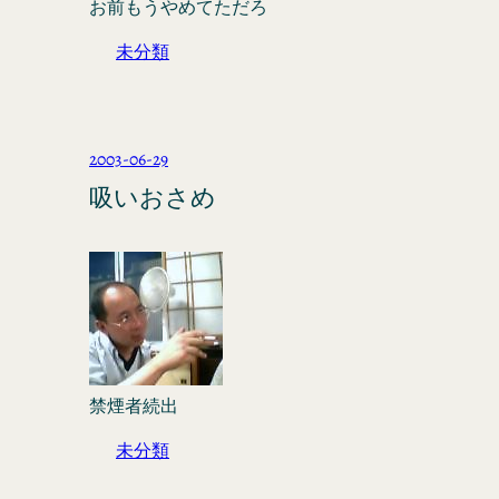
お前もうやめてただろ
未分類
2003-06-29
吸いおさめ
禁煙者続出
未分類