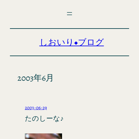
内
容
を
ス
キ
しおいり◆ブログ
ッ
プ
2003年6月
2003-06-29
たのしーな♪