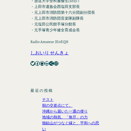
・放送大学全科履修生(2023-)
・上田市遺族会西塩田支部長
・元上田市消防団第十六分団副分団長
・元上田市消防団音楽隊副隊長
・元塩田公民館手塚分館長
・元手塚青少年健全育成会長
Radio Amateur JE0EQH
しおいり せんきょ
Twitter
Facebook
GitHub
LinkedIn
Share Icon
Instagram
最近の投稿
テスト
朝の交差点にて。
沖縄から届いた一通の便り
地域の熱気、「無尽」の力
独鈷山がつなぐ縁と、平和への思
い