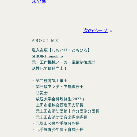
未分類
次のページ
»
ABOUT ME
塩入友広【しおいり・ともひろ】
SHIOIRI Tomohiro
元・工作機械メーカー電気制御設計
活性化で価値向上！
・第二種電気工事士
・第三級アマチュア無線技士
・防災士
・放送大学全科履修生(2023-)
・上田市遺族会西塩田支部長
・元上田市消防団第十六分団副分団長
・元上田市消防団音楽隊副隊長
・元塩田公民館手塚分館長
・元手塚青少年健全育成会長