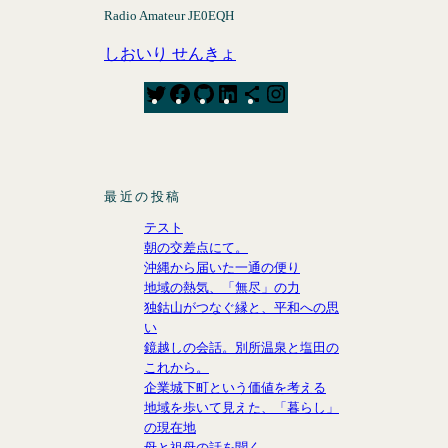
Radio Amateur JE0EQH
しおいり せんきょ
T
F
G
L
S
I
w
a
i
i
h
n
i
c
t
n
a
s
t
e
H
k
r
t
t
b
u
e
e
a
最近の投稿
e
o
b
d
I
g
テスト
r
o
I
c
r
朝の交差点にて。
k
n
o
a
沖縄から届いた一通の便り
n
m
地域の熱気、「無尽」の力
独鈷山がつなぐ縁と、平和への思
い
鏡越しの会話。別所温泉と塩田の
これから。
企業城下町という価値を考える
地域を歩いて見えた、「暮らし」
の現在地
母と祖母の話を聞く