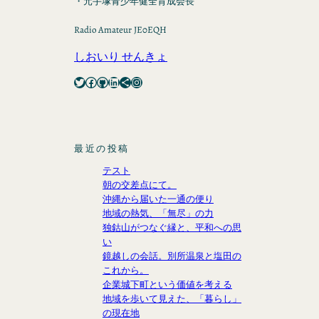
・元手塚青少年健全育成会長
Radio Amateur JE0EQH
しおいり せんきょ
Twitter
Facebook
GitHub
LinkedIn
Share Icon
Instagram
最近の投稿
テスト
朝の交差点にて。
沖縄から届いた一通の便り
地域の熱気、「無尽」の力
独鈷山がつなぐ縁と、平和への思
い
鏡越しの会話。別所温泉と塩田の
これから。
企業城下町という価値を考える
地域を歩いて見えた、「暮らし」
の現在地