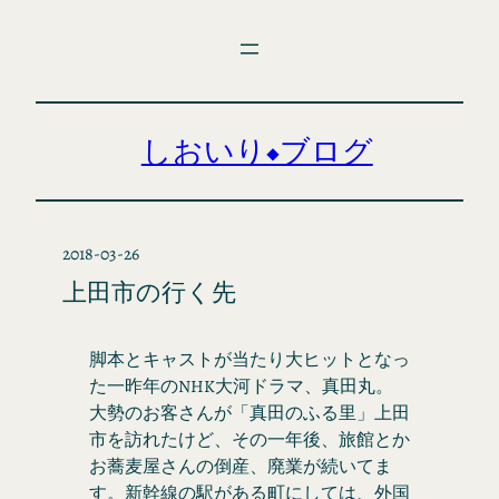
内
容
を
ス
キ
しおいり◆ブログ
ッ
プ
2018-03-26
上田市の行く先
脚本とキャストが当たり大ヒットとなっ
た一昨年のNHK大河ドラマ、真田丸。
大勢のお客さんが「真田のふる里」上田
市を訪れたけど、その一年後、旅館とか
お蕎麦屋さんの倒産、廃業が続いてま
す。新幹線の駅がある町にしては、外国