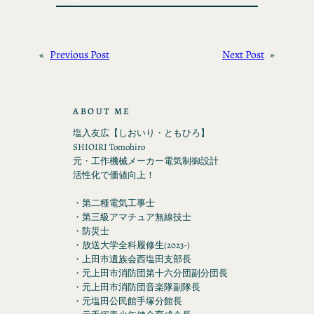
«
Previous Post
Next Post
»
ABOUT ME
塩入友広【しおいり・ともひろ】
SHIOIRI Tomohiro
元・工作機械メーカー電気制御設計
活性化で価値向上！
・第二種電気工事士
・第三級アマチュア無線技士
・防災士
・放送大学全科履修生(2023-)
・上田市遺族会西塩田支部長
・元上田市消防団第十六分団副分団長
・元上田市消防団音楽隊副隊長
・元塩田公民館手塚分館長