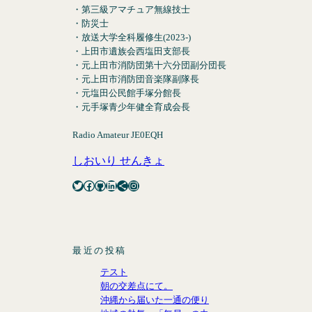
・第三級アマチュア無線技士
・防災士
・放送大学全科履修生(2023-)
・上田市遺族会西塩田支部長
・元上田市消防団第十六分団副分団長
・元上田市消防団音楽隊副隊長
・元塩田公民館手塚分館長
・元手塚青少年健全育成会長
Radio Amateur JE0EQH
しおいり せんきょ
Twitter
Facebook
GitHub
LinkedIn
Share Icon
Instagram
最近の投稿
テスト
朝の交差点にて。
沖縄から届いた一通の便り