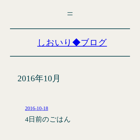
内
容
を
ス
キ
しおいり◆ブログ
ッ
プ
2016年10月
2016-10-18
4日前のごはん