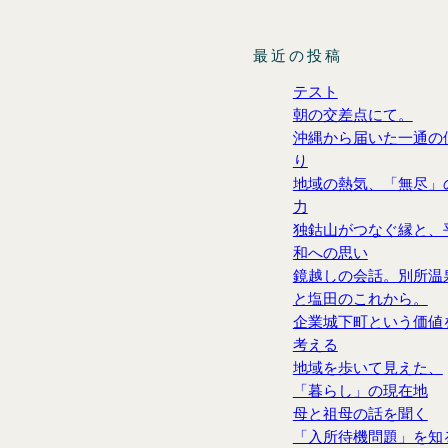
最近の投稿
テスト
朝の交差点にて。
沖縄から届いた一通の
り
地域の熱気、「無尽」
力
独鈷山がつなぐ縁と、
和への思い
鏡越しの会話。別所温
と塩田のこれから。
企業城下町という価値
考える
地域を歩いて見えた、
「暮らし」の現在地
母と祖母の話を聞く
「入所待機問題」を知