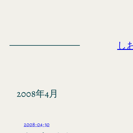
内
容
を
ス
キ
し
ッ
プ
2008年4月
2008-04-30