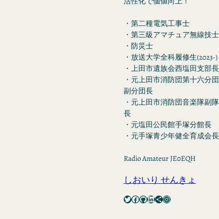
活性化で価値向上！
・第二種電気工事士
・第三級アマチュア無線技士
・防災士
・放送大学全科履修生(2023-)
・上田市遺族会西塩田支部長
・元上田市消防団第十六分団
副分団長
・元上田市消防団音楽隊副隊
長
・元塩田公民館手塚分館長
・元手塚青少年健全育成会長
Radio Amateur JE0EQH
しおいり せんきょ
Twitter
Facebook
GitHub
LinkedIn
Share Icon
Instagram