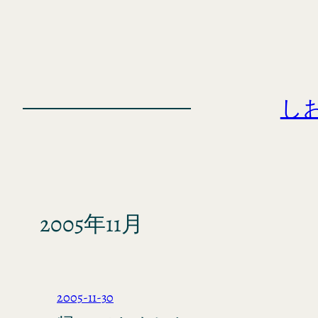
内
容
を
ス
キ
し
ッ
プ
2005年11月
2005-11-30