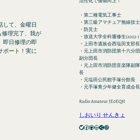
活性化で価値向上！
・第二種電気工事士
・第三級アマチュア無線技士
話して、金曜日
・防災士
も修理完了、我が
・放送大学全科履修生(2023-)
、即日修理の即
・上田市遺族会西塩田支部長
サポート！実に
・元上田市消防団第十六分団
副分団長
・元上田市消防団音楽隊副隊
長
・元塩田公民館手塚分館長
・元手塚青少年健全育成会長
Radio Amateur JE0EQH
しおいり せんきょ
Twitter
Facebook
GitHub
LinkedIn
Share Icon
Instagram