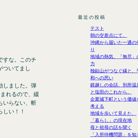
最近の投稿
テスト
朝の交差点にて。
沖縄から届いた一通の
り
地域の熱気、「無尽」
ですな。このチ
力
値がついてまし
独鈷山がつなぐ縁と、
和への思い
鏡越しの会話。別所温
動しました。弾
と塩田のこれから。
挟まれるので、緩
企業城下町という価値
もいらない、斬
考える
らしい！！
地域を歩いて見えた、
「暮らし」の現在地
母と祖母の話を聞く
「入所待機問題」を知