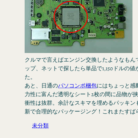
クルマで言えばエンジン交換したようなもん
ップ、ネットで探したら単品で1,150ドルの
た。
あと、日通の
パソコンポ梱包
にはちょっと感
力性に富んだ透明なシート2枚の間に品物が
衝性は抜群。余計なスキマを埋めるパッキン
新で合理的なパッケージング！これまたすば
未分類