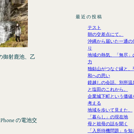
最近の投稿
テスト
朝の交差点にて。
沖縄から届いた一通の
り
地域の熱気、「無尽」
の御射鹿池、乙
力
独鈷山がつなぐ縁と、
和への思い
鏡越しの会話。別所温
と塩田のこれから。
企業城下町という価値
考える
地域を歩いて見えた、
「暮らし」の現在地
hone の電池交
母と祖母の話を聞く
「入所待機問題」を知