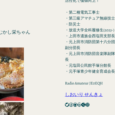
活性化で価値向上！
・第二種電気工事士
・第三級アマチュア無線技士
・防災士
・放送大学全科履修生(2023-)
むかし栄ちゃん
・上田市遺族会西塩田支部長
・元上田市消防団第十六分団
副分団長
・元上田市消防団音楽隊副隊
長
・元塩田公民館手塚分館長
・元手塚青少年健全育成会長
Radio Amateur JE0EQH
しおいり せんきょ
Twitter
Facebook
GitHub
LinkedIn
Share Icon
Instagram