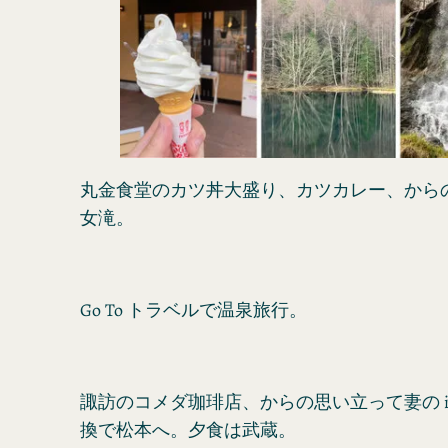
丸金食堂のカツ丼大盛り、カツカレー、から
女滝。
Go To トラベルで温泉旅行。
諏訪のコメダ珈琲店、からの思い立って妻の iP
換で松本へ。夕食は武蔵。