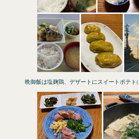
晩御飯は塩麹鶏、デザートにスイートポテト(・∀・