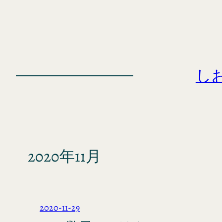
内
容
を
ス
キ
し
ッ
プ
2020年11月
2020-11-29