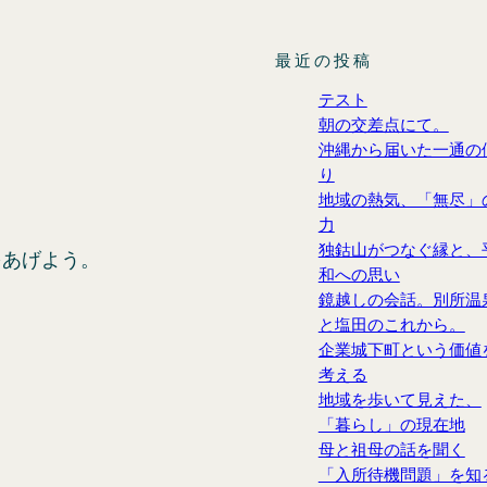
最近の投稿
テスト
朝の交差点にて。
沖縄から届いた一通の
り
地域の熱気、「無尽」
力
独鈷山がつなぐ縁と、
をあげよう。
和への思い
鏡越しの会話。別所温
と塩田のこれから。
企業城下町という価値
考える
地域を歩いて見えた、
「暮らし」の現在地
母と祖母の話を聞く
「入所待機問題」を知