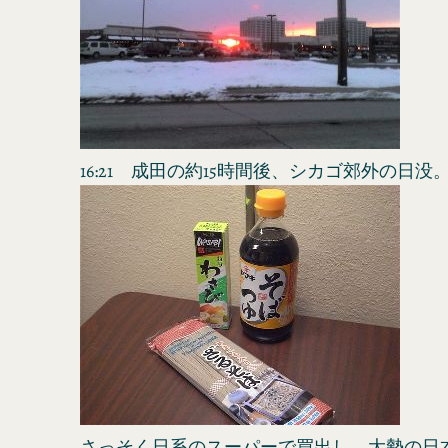
16:21 成田の約15時間後、シカゴ郊外の日没
さっそく日系のスーパーで買出し。大勢の日