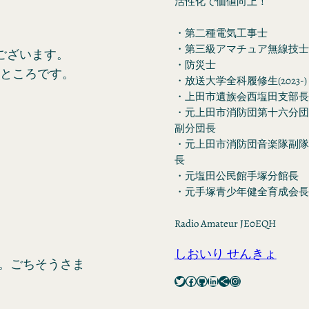
活性化で価値向上！
・第二種電気工事士
・第三級アマチュア無線技士
ございます。
・防災士
たところです。
・放送大学全科履修生(2023-)
・上田市遺族会西塩田支部長
・元上田市消防団第十六分団
副分団長
・元上田市消防団音楽隊副隊
長
・元塩田公民館手塚分館長
・元手塚青少年健全育成会長
Radio Amateur JE0EQH
しおいり せんきょ
…。ごちそうさま
Twitter
Facebook
GitHub
LinkedIn
Share Icon
Instagram