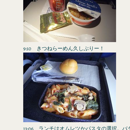
9:10 きつねらーめん久しぶりー！
13:06 ランチはオムレツかパスタの選択。