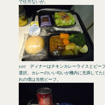
で仕方ないが。
5:07 ディナーはチキンカレーライスとビー
選択。カレーのいい匂いが機内に充満してた
れの僕は当然ビーフ。