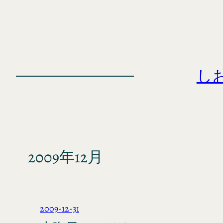
内
容
を
ス
キ
し
ッ
プ
2009年12月
2009-12-31