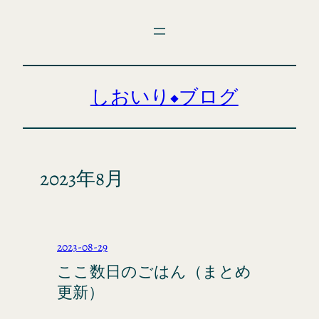
内
容
を
ス
キ
しおいり◆ブログ
ッ
プ
2023年8月
2023-08-29
ここ数日のごはん（まとめ
更新）