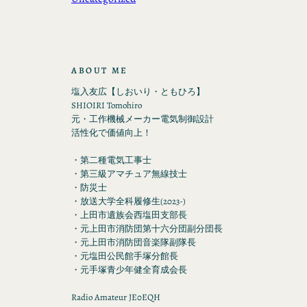
ABOUT ME
塩入友広【しおいり・ともひろ】
SHIOIRI Tomohiro
元・工作機械メーカー電気制御設計
活性化で価値向上！
・第二種電気工事士
・第三級アマチュア無線技士
・防災士
・放送大学全科履修生(2023-)
・上田市遺族会西塩田支部長
・元上田市消防団第十六分団副分団長
・元上田市消防団音楽隊副隊長
・元塩田公民館手塚分館長
・元手塚青少年健全育成会長
Radio Amateur JE0EQH