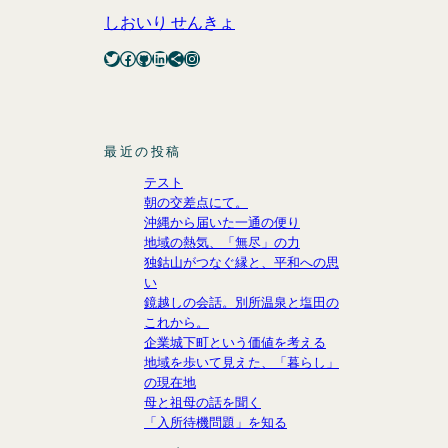
しおいり せんきょ
Twitter
Facebook
GitHub
LinkedIn
Share Icon
Instagram
最近の投稿
テスト
朝の交差点にて。
沖縄から届いた一通の便り
地域の熱気、「無尽」の力
独鈷山がつなぐ縁と、平和への思
い
鏡越しの会話。別所温泉と塩田の
これから。
企業城下町という価値を考える
地域を歩いて見えた、「暮らし」
の現在地
母と祖母の話を聞く
「入所待機問題」を知る