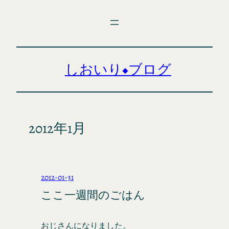
内
容
を
ス
キ
しおいり◆ブログ
ッ
プ
2012年1月
2012-01-31
ここ一週間のごはん
おじさんになりました。