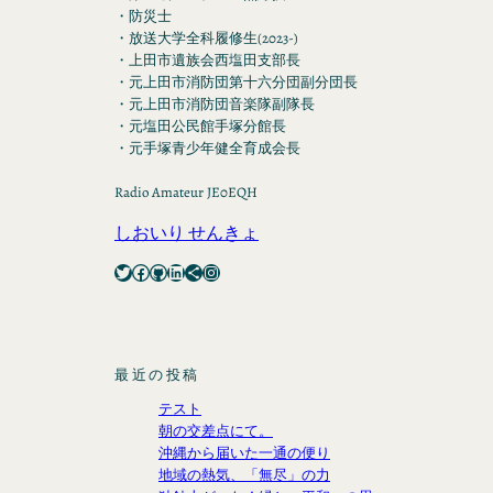
・防災士
・放送大学全科履修生(2023-)
・上田市遺族会西塩田支部長
・元上田市消防団第十六分団副分団長
・元上田市消防団音楽隊副隊長
・元塩田公民館手塚分館長
・元手塚青少年健全育成会長
Radio Amateur JE0EQH
しおいり せんきょ
Twitter
Facebook
GitHub
LinkedIn
Share Icon
Instagram
最近の投稿
テスト
朝の交差点にて。
沖縄から届いた一通の便り
地域の熱気、「無尽」の力