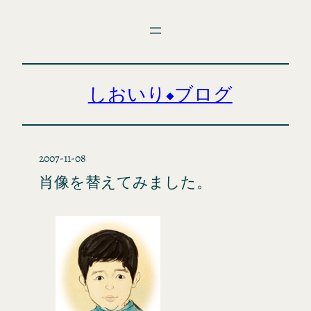
内
容
を
ス
キ
しおいり◆ブログ
ッ
プ
2007-11-08
肖像を替えてみました。