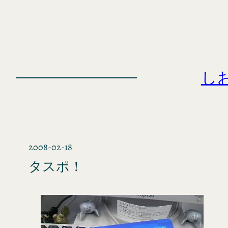
内
容
を
ス
キ
し
ッ
プ
2008-02-18
タスポ！