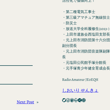
活性化で価値向上！
・第二種電気工事士
・第三級アマチュア無線技士
・防災士
・放送大学全科履修生(2023-)
・上田市遺族会西塩田支部長
・元上田市消防団第十六分団
副分団長
・元上田市消防団音楽隊副隊
長
・元塩田公民館手塚分館長
・元手塚青少年健全育成会長
Radio Amateur JE0EQH
しおいり せんきょ
Twitter
Facebook
GitHub
LinkedIn
Share Icon
Instagram
Next Post
»