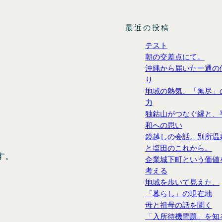
最近の投稿
ク
テスト
朝の交差点にて。
沖縄から届いた一通の
り
地域の熱気、「無尽」
力
独鈷山がつなぐ縁と、
和への思い
鏡越しの会話。別所温
と塩田のこれから。
す。
企業城下町という価値
考える
地域を歩いて見えた、
「暮らし」の現在地
母と祖母の話を聞く
「入所待機問題」を知