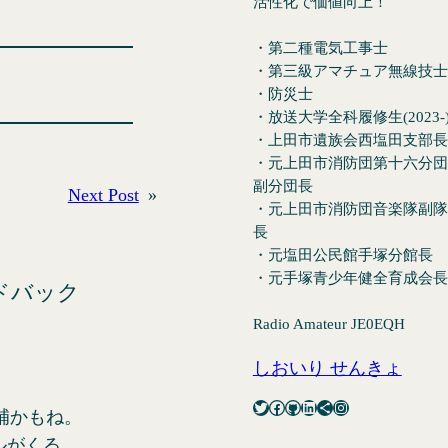
活性化で価値向上！
・第二種電気工事士
・第三級アマチュア無線技士
・防災士
・放送大学全科履修生(2023-
・上田市遺族会西塩田支部長
・元上田市消防団第十六分団
副分団長
Next Post
»
・元上田市消防団音楽隊副隊
長
・元塩田公民館手塚分館長
・元手塚青少年健全育成会長
ドバック
Radio Amateur JE0EQH
しおいり せんきょ
Twitter
Facebook
GitHub
LinkedIn
Share Icon
Instagram
補かもね。
ルがくる。