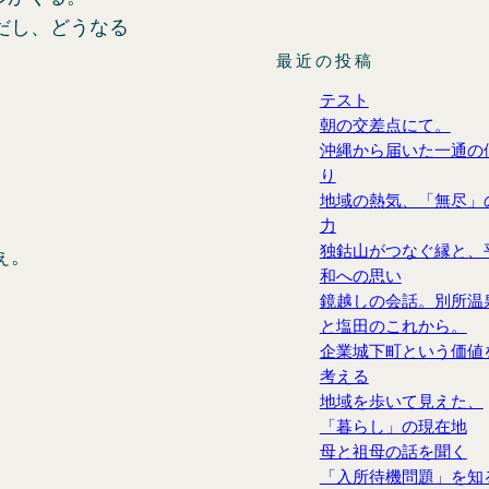
だし、どうなる
最近の投稿
テスト
朝の交差点にて。
沖縄から届いた一通の
り
地域の熱気、「無尽」
力
独鈷山がつなぐ縁と、
ぇ。
和への思い
鏡越しの会話。別所温
と塩田のこれから。
企業城下町という価値
考える
地域を歩いて見えた、
「暮らし」の現在地
母と祖母の話を聞く
「入所待機問題」を知