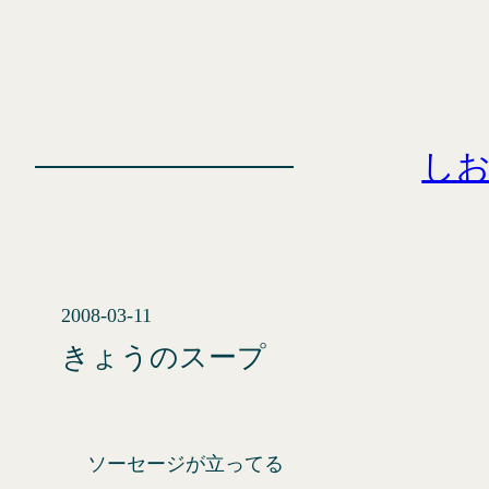
内
容
を
ス
キ
し
ッ
プ
2008-03-11
きょうのスープ
ソーセージが立ってる