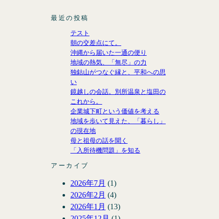
最近の投稿
テスト
朝の交差点にて。
沖縄から届いた一通の便り
地域の熱気、「無尽」の力
独鈷山がつなぐ縁と、平和への思
い
鏡越しの会話。別所温泉と塩田の
これから。
企業城下町という価値を考える
地域を歩いて見えた、「暮らし」
の現在地
母と祖母の話を聞く
「入所待機問題」を知る
アーカイブ
2026年7月
(1)
2026年2月
(4)
2026年1月
(13)
2025年12月
(1)