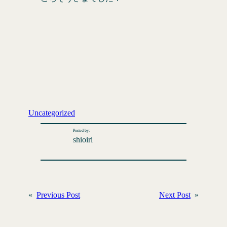
Uncategorized
Posted by:
shioiri
«
Previous Post
Next Post
»