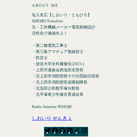
ABOUT ME
塩入友広【しおいり・ともひろ】
SHIOIRI Tomohiro
元・工作機械メーカー電気制御設計
活性化で価値向上！
・第二種電気工事士
・第三級アマチュア無線技士
・防災士
・放送大学全科履修生(2023-)
・上田市遺族会西塩田支部長
・元上田市消防団第十六分団副分団長
・元上田市消防団音楽隊副隊長
・元塩田公民館手塚分館長
・元手塚青少年健全育成会長
Radio Amateur JE0EQH
しおいり せんきょ
T
F
G
L
S
I