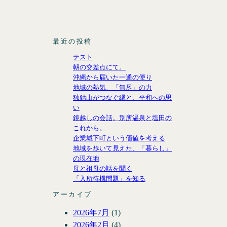
w
a
i
i
h
n
i
c
t
n
a
s
t
e
H
k
r
t
t
b
u
e
e
a
最近の投稿
e
o
b
d
I
g
テスト
r
o
I
c
r
朝の交差点にて。
k
n
o
a
沖縄から届いた一通の便り
n
m
地域の熱気、「無尽」の力
独鈷山がつなぐ縁と、平和への思
い
鏡越しの会話。別所温泉と塩田の
これから。
企業城下町という価値を考える
地域を歩いて見えた、「暮らし」
の現在地
母と祖母の話を聞く
「入所待機問題」を知る
アーカイブ
2026年7月
(1)
2026年2月
(4)