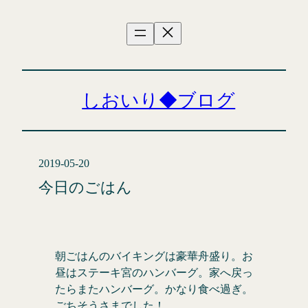
内
容
を
ス
キ
ッ
しおいり◆ブログ
プ
2019-05-20
今日のごはん
朝ごはんのバイキングは豪華舟盛り。お
昼はステーキ宮のハンバーグ。家へ戻っ
たらまたハンバーグ。かなり食べ過ぎ。
ごちそうさまでした！