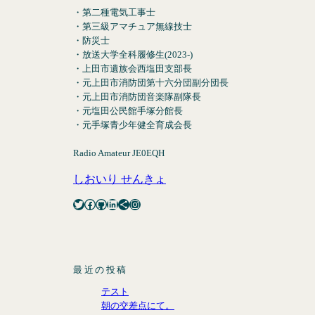
・第二種電気工事士
・第三級アマチュア無線技士
・防災士
・放送大学全科履修生(2023-)
・上田市遺族会西塩田支部長
・元上田市消防団第十六分団副分団長
・元上田市消防団音楽隊副隊長
・元塩田公民館手塚分館長
・元手塚青少年健全育成会長
Radio Amateur JE0EQH
しおいり せんきょ
Twitter
Facebook
GitHub
LinkedIn
Share Icon
Instagram
最近の投稿
テスト
朝の交差点にて。