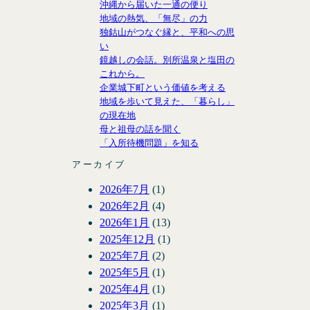
沖縄から届いた一通の便り
地域の熱気、「無尽」の力
独鈷山がつなぐ縁と、平和への思
い
鏡越しの会話。別所温泉と塩田の
これから。
企業城下町という価値を考える
地域を歩いて見えた、「暮らし」
の現在地
母と祖母の話を聞く
「入所待機問題」を知る
アーカイブ
2026年7月
(1)
2026年2月
(4)
2026年1月
(13)
2025年12月
(1)
2025年7月
(2)
2025年5月
(1)
2025年4月
(1)
2025年3月
(1)