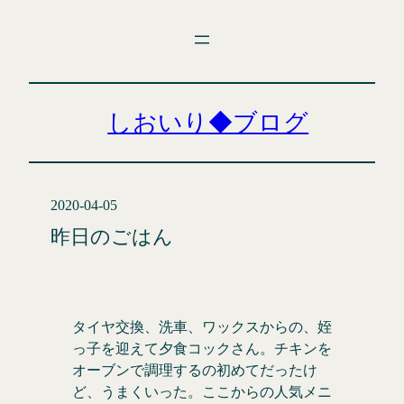
内
容
を
ス
キ
しおいり◆ブログ
ッ
プ
2020-04-05
昨日のごはん
タイヤ交換、洗車、ワックスからの、姪
っ子を迎えて夕食コックさん。チキンを
オーブンで調理するの初めてだったけ
ど、うまくいった。ここからの人気メニ