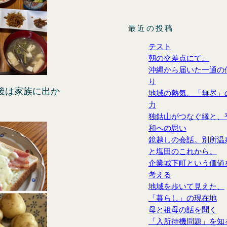
最近の投稿
テスト
朝の交差点にて。
沖縄から届いた一通の
り
後は家族に出か
地域の熱気、「無尽」
力
独鈷山がつなぐ縁と、
和への思い
鏡越しの会話。別所温
と塩田のこれから。
企業城下町という価値
考える
地域を歩いて見えた、
「暮らし」の現在地
母と祖母の話を聞く
「入所待機問題」を知