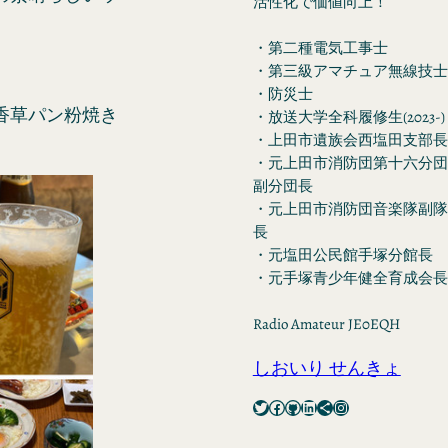
活性化で価値向上！
・第二種電気工事士
・第三級アマチュア無線技士
・防災士
香草パン粉焼き
・放送大学全科履修生(2023-)
・上田市遺族会西塩田支部長
・元上田市消防団第十六分団
副分団長
・元上田市消防団音楽隊副隊
長
・元塩田公民館手塚分館長
・元手塚青少年健全育成会長
Radio Amateur JE0EQH
しおいり せんきょ
Twitter
Facebook
GitHub
LinkedIn
Share Icon
Instagram