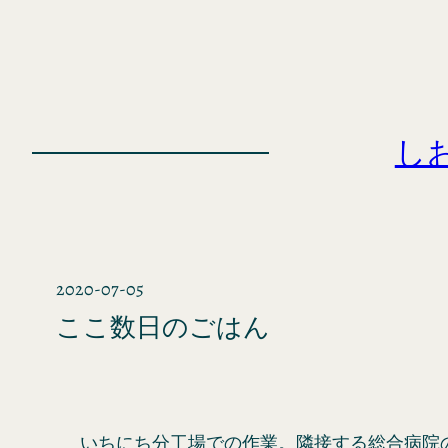
内
容
を
ス
キ
し
ッ
プ
2020-07-05
ここ数日のごはん
いちにち分工場での作業。隣接する総合病院