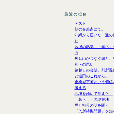
最近の投稿
テスト
朝の交差点にて。
沖縄から届いた一通の
り
地域の熱気、「無尽」
力
独鈷山がつなぐ縁と、
和への思い
鏡越しの会話。別所温
と塩田のこれから。
企業城下町という価値
考える
地域を歩いて見えた、
「暮らし」の現在地
母と祖母の話を聞く
「入所待機問題」を知