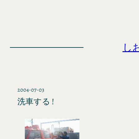
内
容
を
ス
キ
し
ッ
プ
2004-07-03
洗車する !