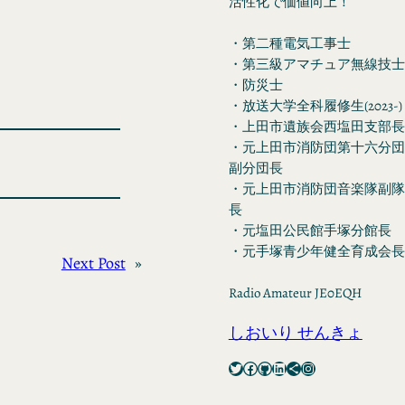
活性化で価値向上！
・第二種電気工事士
・第三級アマチュア無線技士
・防災士
・放送大学全科履修生(2023-)
・上田市遺族会西塩田支部長
・元上田市消防団第十六分団
副分団長
・元上田市消防団音楽隊副隊
長
・元塩田公民館手塚分館長
・元手塚青少年健全育成会長
Next Post
»
Radio Amateur JE0EQH
しおいり せんきょ
Twitter
Facebook
GitHub
LinkedIn
Share Icon
Instagram