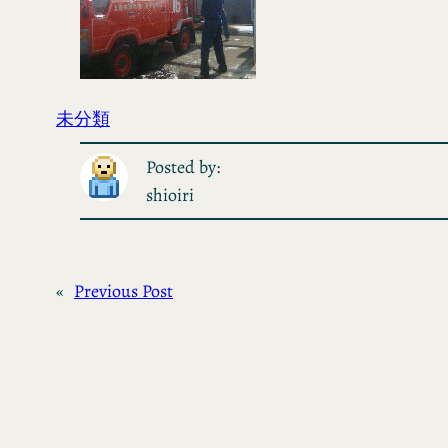
未分類
Posted by:
shioiri
«
Previous Post