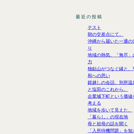
最近の投稿
テスト
朝の交差点にて。
沖縄から届いた一通の
り
地域の熱気、「無尽」
力
独鈷山がつなぐ縁と、
和への思い
鏡越しの会話。別所温
と塩田のこれから。
企業城下町という価値
考える
地域を歩いて見えた、
「暮らし」の現在地
母と祖母の話を聞く
「入所待機問題」を知