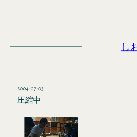
内
容
を
ス
キ
し
ッ
プ
2004-07-03
圧縮中