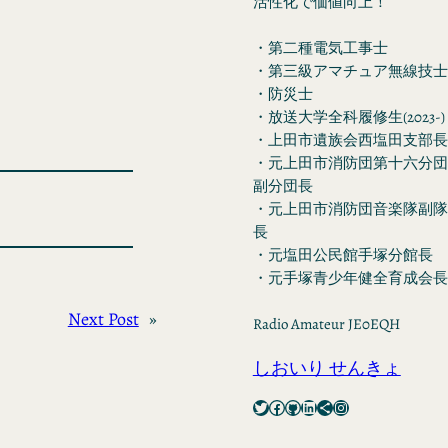
活性化で価値向上！
・第二種電気工事士
・第三級アマチュア無線技士
・防災士
・放送大学全科履修生(2023-)
・上田市遺族会西塩田支部長
・元上田市消防団第十六分団
副分団長
・元上田市消防団音楽隊副隊
長
・元塩田公民館手塚分館長
・元手塚青少年健全育成会長
Next Post
»
Radio Amateur JE0EQH
しおいり せんきょ
Twitter
Facebook
GitHub
LinkedIn
Share Icon
Instagram