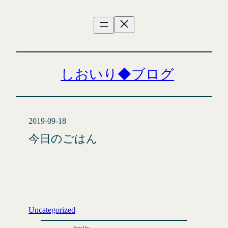
内
容
を
ス
キ
ッ
しおいり◆ブログ
プ
2019-09-18
今日のごはん
Uncategorized
Posted by: