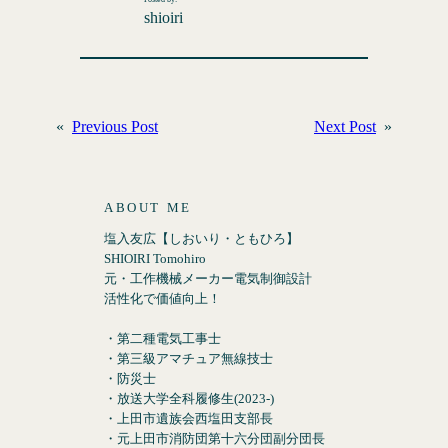
shioiri
«
Previous Post
Next Post
»
ABOUT ME
塩入友広【しおいり・ともひろ】
SHIOIRI Tomohiro
元・工作機械メーカー電気制御設計
活性化で価値向上！
・第二種電気工事士
・第三級アマチュア無線技士
・防災士
・放送大学全科履修生(2023-)
・上田市遺族会西塩田支部長
・元上田市消防団第十六分団副分団長