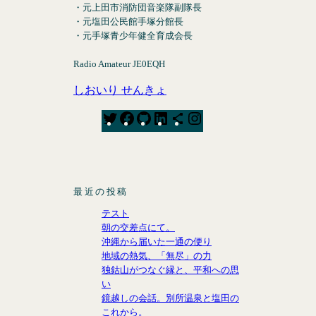
・元上田市消防団音楽隊副隊長
・元塩田公民館手塚分館長
・元手塚青少年健全育成会長
Radio Amateur JE0EQH
しおいり せんきょ
T
F
G
L
S
I
w
a
i
i
h
n
i
c
t
n
a
s
t
e
H
k
r
t
t
b
u
e
e
a
最近の投稿
e
o
b
d
I
g
テスト
r
o
I
c
r
朝の交差点にて。
k
n
o
a
沖縄から届いた一通の便り
n
m
地域の熱気、「無尽」の力
独鈷山がつなぐ縁と、平和への思
い
鏡越しの会話。別所温泉と塩田の
これから。