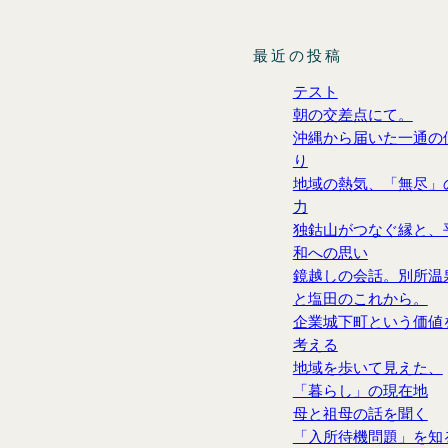
最近の投稿
テスト
朝の交差点にて。
沖縄から届いた一通の
り
地域の熱気、「無尽」
力
独鈷山がつなぐ縁と、
和への思い
鏡越しの会話。別所温
と塩田のこれから。
企業城下町という価値
考える
地域を歩いて見えた、
「暮らし」の現在地
母と祖母の話を聞く
「入所待機問題」を知