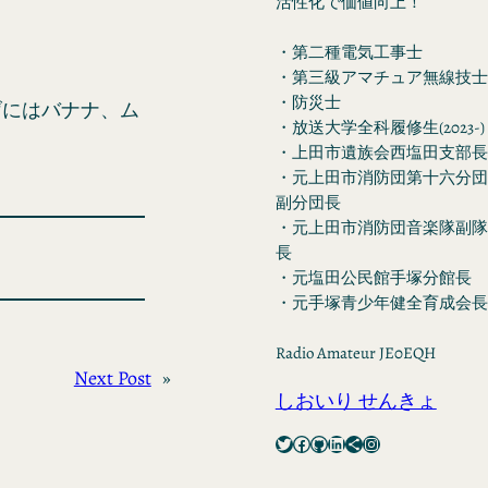
活性化で価値向上！
・第二種電気工事士
・第三級アマチュア無線技士
・防災士
げにはバナナ、ム
・放送大学全科履修生(2023-)
・上田市遺族会西塩田支部長
・元上田市消防団第十六分団
副分団長
・元上田市消防団音楽隊副隊
長
・元塩田公民館手塚分館長
・元手塚青少年健全育成会長
Radio Amateur JE0EQH
Next Post
»
しおいり せんきょ
Twitter
Facebook
GitHub
LinkedIn
Share Icon
Instagram