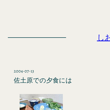
内
容
を
ス
キ
し
ッ
プ
2004-07-13
佐土原での夕食には