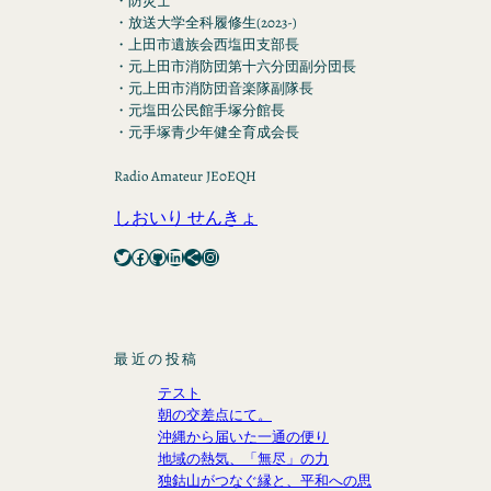
・防災士
・放送大学全科履修生(2023-)
・上田市遺族会西塩田支部長
・元上田市消防団第十六分団副分団長
・元上田市消防団音楽隊副隊長
・元塩田公民館手塚分館長
・元手塚青少年健全育成会長
Radio Amateur JE0EQH
しおいり せんきょ
Twitter
Facebook
GitHub
LinkedIn
Share Icon
Instagram
最近の投稿
テスト
朝の交差点にて。
沖縄から届いた一通の便り
地域の熱気、「無尽」の力
独鈷山がつなぐ縁と、平和への思