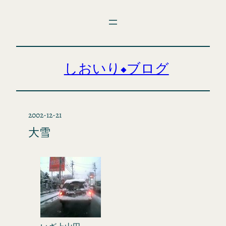
内
容
を
ス
キ
しおいり◆ブログ
ッ
プ
2002-12-21
大雪