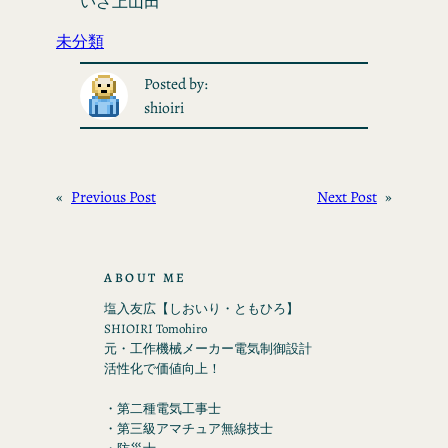
いざ上山田
未分類
Posted by:
shioiri
«
Previous Post
Next Post
»
ABOUT ME
塩入友広【しおいり・ともひろ】
SHIOIRI Tomohiro
元・工作機械メーカー電気制御設計
活性化で価値向上！
・第二種電気工事士
・第三級アマチュア無線技士