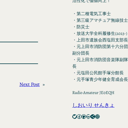
活性化で価値向上！
・第二種電気工事士
・第三級アマチュア無線技士
・防災士
・放送大学全科履修生(2023-)
・上田市遺族会西塩田支部長
・元上田市消防団第十六分団
副分団長
・元上田市消防団音楽隊副隊
長
・元塩田公民館手塚分館長
・元手塚青少年健全育成会長
Next Post
»
Radio Amateur JE0EQH
しおいり せんきょ
Twitter
Facebook
GitHub
LinkedIn
Share Icon
Instagram