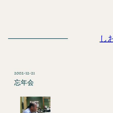
内
容
を
ス
キ
し
ッ
プ
2002-12-21
忘年会