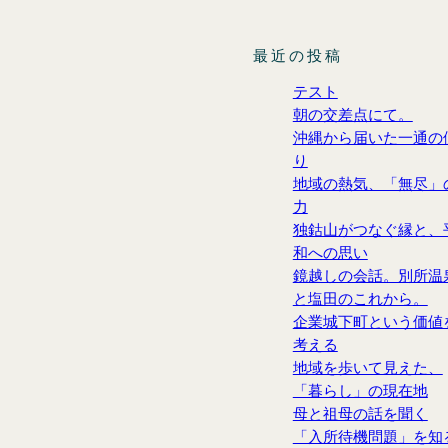
最近の投稿
テスト
朝の交差点にて。
沖縄から届いた一通の
り
地域の熱気、「無尽」
力
独鈷山がつなぐ縁と、
和への思い
鏡越しの会話。別所温
と塩田のこれから。
企業城下町という価値
考える
地域を歩いて見えた、
「暮らし」の現在地
母と祖母の話を聞く
「入所待機問題」を知