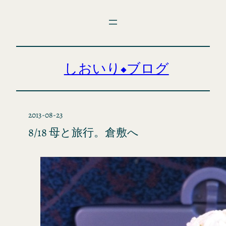
内
容
を
ス
キ
しおいり◆ブログ
ッ
プ
2013-08-23
8/18 母と旅行。倉敷へ