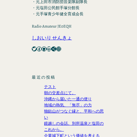
・元上田市消防団音楽隊副隊長
・元塩田公民館手塚分館長
・元手塚青少年健全育成会長
Radio Amateur JE0EQH
しおいり せんきょ
Twitter
Facebook
GitHub
LinkedIn
Share Icon
Instagram
最近の投稿
テスト
朝の交差点にて。
沖縄から届いた一通の便り
地域の熱気、「無尽」の力
独鈷山がつなぐ縁と、平和への思
い
鏡越しの会話。別所温泉と塩田の
これから。
企業城下町という価値を考える