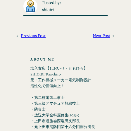
Posted by:
shioiri
«
Previous Post
Next Post
»
ABOUT ME
塩入友広【しおいり・ともひろ】
SHIOIRI Tomohiro
元・工作機械メーカー電気制御設計
活性化で価値向上！
・第二種電気工事士
・第三級アマチュア無線技士
・防災士
・放送大学全科履修生(2023-)
・上田市遺族会西塩田支部長
・元上田市消防団第十六分団副分団長