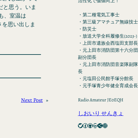
活性化で価値向上！
だと思う。いま
・第二種電気工事士
でも、室温は
・第三級アマチュア無線技士
さを思い出しま
・防災士
・放送大学全科履修生(2023-)
・上田市遺族会西塩田支部長
・元上田市消防団第十六分団
副分団長
・元上田市消防団音楽隊副隊
長
・元塩田公民館手塚分館長
・元手塚青少年健全育成会長
Next Post
»
Radio Amateur JE0EQH
しおいり せんきょ
Twitter
Facebook
GitHub
LinkedIn
Share Icon
Instagram