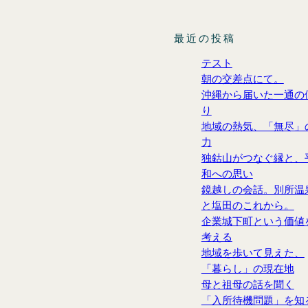
最近の投稿
テスト
朝の交差点にて。
沖縄から届いた一通の
り
地域の熱気、「無尽」
力
独鈷山がつなぐ縁と、
和への思い
鏡越しの会話。別所温
と塩田のこれから。
企業城下町という価値
考える
地域を歩いて見えた、
「暮らし」の現在地
母と祖母の話を聞く
「入所待機問題」を知