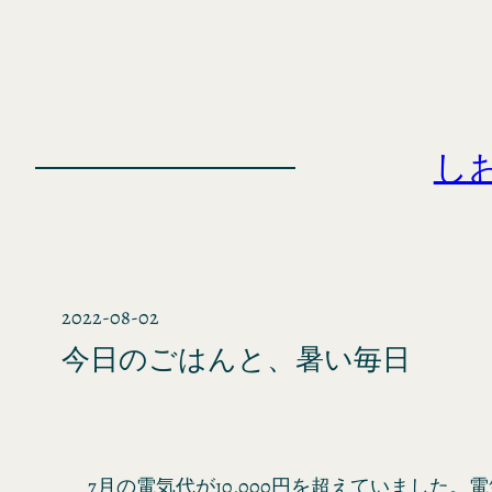
内
容
を
ス
キ
し
ッ
プ
2022-08-02
今日のごはんと、暑い毎日
7月の電気代が10,000円を超えていました。