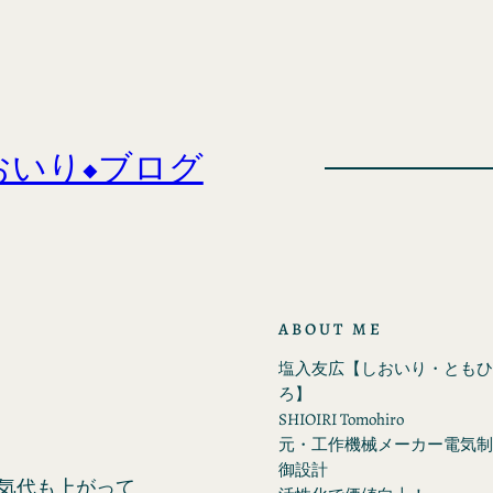
おいり◆ブログ
ABOUT ME
塩入友広【しおいり・ともひ
ろ】
SHIOIRI Tomohiro
元・工作機械メーカー電気制
御設計
電気代も上がって