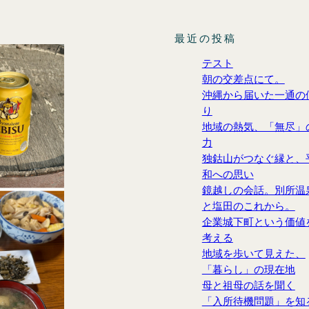
最近の投稿
テスト
朝の交差点にて。
沖縄から届いた一通の
り
地域の熱気、「無尽」
力
独鈷山がつなぐ縁と、
和への思い
鏡越しの会話。別所温
と塩田のこれから。
企業城下町という価値
考える
地域を歩いて見えた、
「暮らし」の現在地
母と祖母の話を聞く
「入所待機問題」を知