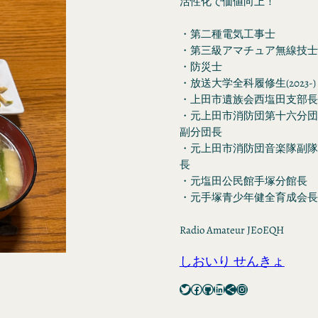
活性化で価値向上！
・第二種電気工事士
・第三級アマチュア無線技士
・防災士
・放送大学全科履修生(2023-)
・上田市遺族会西塩田支部長
・元上田市消防団第十六分団
副分団長
・元上田市消防団音楽隊副隊
長
・元塩田公民館手塚分館長
・元手塚青少年健全育成会長
Radio Amateur JE0EQH
しおいり せんきょ
Twitter
Facebook
GitHub
LinkedIn
Share Icon
Instagram