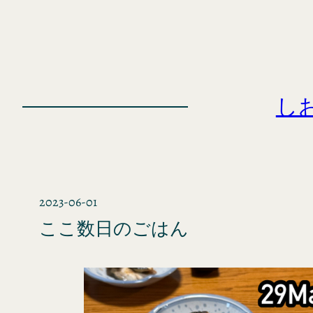
内
容
を
ス
キ
し
ッ
プ
2023-06-01
ここ数日のごはん