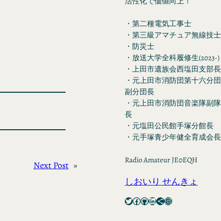
活性化で価値向上！
・第二種電気工事士
・第三級アマチュア無線技士
・防災士
・放送大学全科履修生(2023-)
・上田市遺族会西塩田支部長
・元上田市消防団第十六分団
副分団長
・元上田市消防団音楽隊副隊
長
・元塩田公民館手塚分館長
・元手塚青少年健全育成会長
Radio Amateur JE0EQH
Next Post
»
しおいり せんきょ
Twitter
Facebook
GitHub
LinkedIn
Share Icon
Instagram