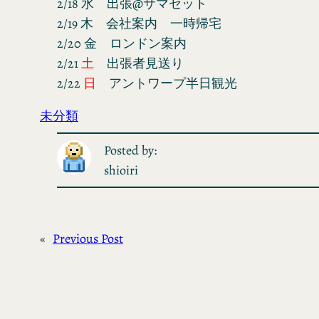
2/18 水 出張@サマセット
2/19 木 会社案内 一時帰宅
2/20 金 ロンドン案内
2/21
土
出張者見送り
2/22
日
アントワープ半日観光
未分類
Posted by:
shioiri
«
Previous Post