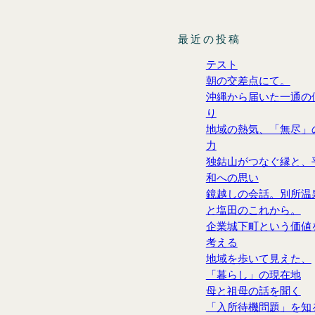
最近の投稿
テスト
朝の交差点にて。
沖縄から届いた一通の
り
地域の熱気、「無尽」
力
独鈷山がつなぐ縁と、
和への思い
鏡越しの会話。別所温
と塩田のこれから。
企業城下町という価値
考える
地域を歩いて見えた、
「暮らし」の現在地
母と祖母の話を聞く
「入所待機問題」を知