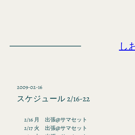
内
容
を
ス
キ
し
ッ
プ
2009-02-16
スケジュール 2/16-22
2/16 月 出張@サマセット
2/17 火 出張@サマセット