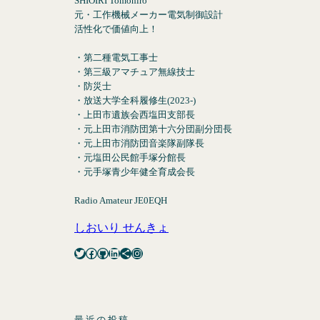
SHIOIRI Tomohiro
元・工作機械メーカー電気制御設計
活性化で価値向上！
・第二種電気工事士
・第三級アマチュア無線技士
・防災士
・放送大学全科履修生(2023-)
・上田市遺族会西塩田支部長
・元上田市消防団第十六分団副分団長
・元上田市消防団音楽隊副隊長
・元塩田公民館手塚分館長
・元手塚青少年健全育成会長
Radio Amateur JE0EQH
しおいり せんきょ
Twitter
Facebook
GitHub
LinkedIn
Share Icon
Instagram
最近の投稿