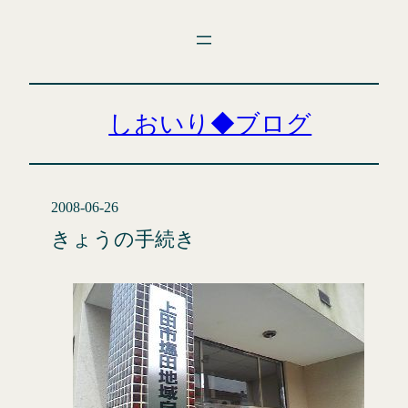
内
容
を
ス
キ
しおいり◆ブログ
ッ
プ
2008-06-26
きょうの手続き