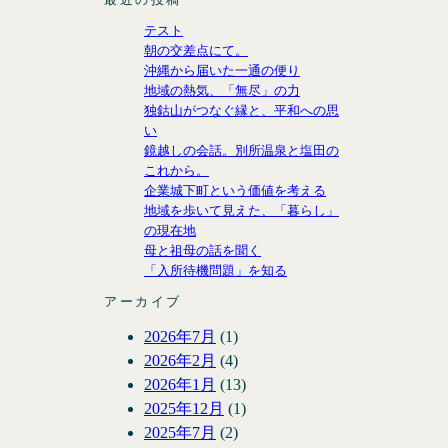
テスト
朝の交差点にて。
沖縄から届いた一通の便り
地域の熱気、「無尽」の力
独鈷山がつなぐ縁と、平和への思
い
鏡越しの会話。別所温泉と塩田の
これから。
企業城下町という価値を考える
地域を歩いて見えた、「暮らし」
の現在地
母と祖母の話を聞く
「入所待機問題」を知る
アーカイブ
2026年7月
(1)
2026年2月
(4)
2026年1月
(13)
2025年12月
(1)
2025年7月
(2)