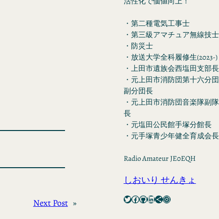
活性化で価値向上！
・第二種電気工事士
・第三級アマチュア無線技士
・防災士
・放送大学全科履修生(2023-)
・上田市遺族会西塩田支部長
・元上田市消防団第十六分団
副分団長
・元上田市消防団音楽隊副隊
長
・元塩田公民館手塚分館長
・元手塚青少年健全育成会長
Radio Amateur JE0EQH
しおいり せんきょ
Twitter
Facebook
GitHub
LinkedIn
Share Icon
Instagram
Next Post
»