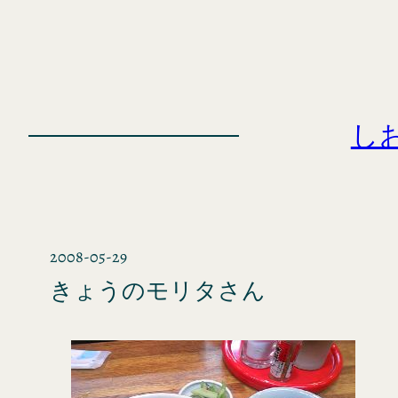
内
容
を
ス
キ
し
ッ
プ
2008-05-29
きょうのモリタさん