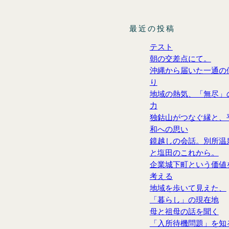
最近の投稿
テスト
朝の交差点にて。
沖縄から届いた一通の
り
地域の熱気、「無尽」
力
独鈷山がつなぐ縁と、
和への思い
鏡越しの会話。別所温
と塩田のこれから。
企業城下町という価値
考える
地域を歩いて見えた、
「暮らし」の現在地
母と祖母の話を聞く
「入所待機問題」を知