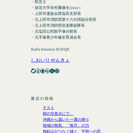
・防災士
・放送大学全科履修生(2023-)
・上田市遺族会西塩田支部長
・元上田市消防団第十六分団副分団長
・元上田市消防団音楽隊副隊長
・元塩田公民館手塚分館長
・元手塚青少年健全育成会長
Radio Amateur JE0EQH
しおいり せんきょ
Twitter
Facebook
GitHub
LinkedIn
Share Icon
Instagram
最近の投稿
テスト
朝の交差点にて。
沖縄から届いた一通の便り
地域の熱気、「無尽」の力
独鈷山がつなぐ縁と、平和への思