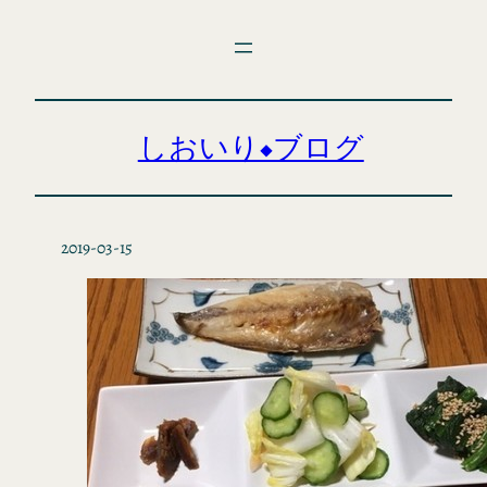
内
容
を
ス
キ
しおいり◆ブログ
ッ
プ
2019-03-15