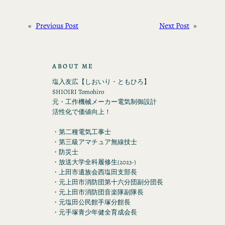
«
Previous Post
Next Post
»
ABOUT ME
塩入友広【しおいり・ともひろ】
SHIOIRI Tomohiro
元・工作機械メーカー電気制御設計
活性化で価値向上！
・第二種電気工事士
・第三級アマチュア無線技士
・防災士
・放送大学全科履修生(2023-)
・上田市遺族会西塩田支部長
・元上田市消防団第十六分団副分団長
・元上田市消防団音楽隊副隊長
・元塩田公民館手塚分館長
・元手塚青少年健全育成会長