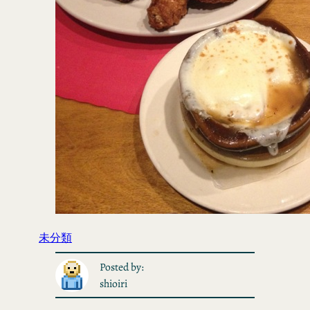
未分類
Posted by:
shioiri