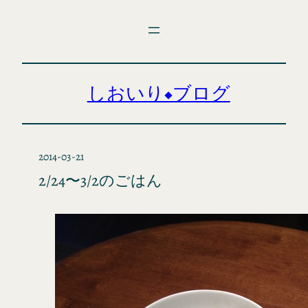
内
容
を
ス
キ
しおいり◆ブログ
ッ
プ
2014-03-21
2/24〜3/2のごはん