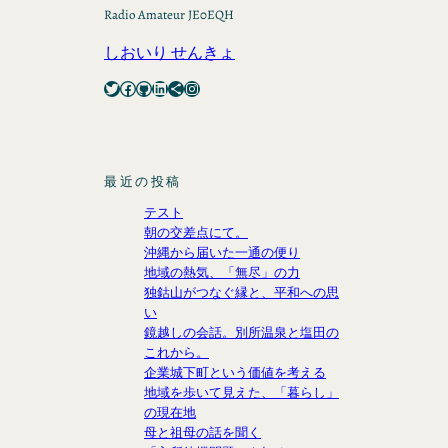
Radio Amateur JE0EQH
しおいり せんきょ
Twitter
Facebook
GitHub
LinkedIn
Share Icon
Instagram
最近の投稿
テスト
朝の交差点にて。
沖縄から届いた一通の便り
地域の熱気、「無尽」の力
独鈷山がつなぐ縁と、平和への思
い
鏡越しの会話。別所温泉と塩田の
これから。
企業城下町という価値を考える
地域を歩いて見えた、「暮らし」
の現在地
母と祖母の話を聞く