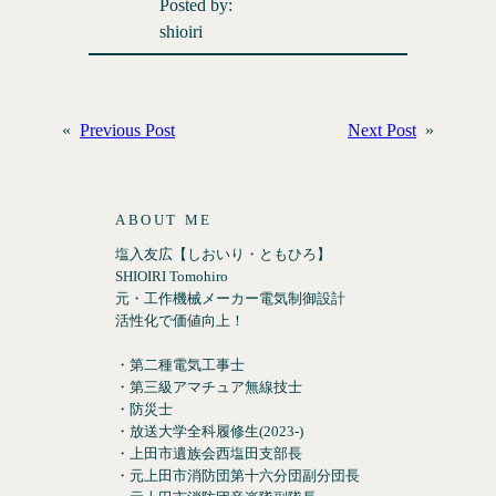
Posted by:
shioiri
«
Previous Post
Next Post
»
ABOUT ME
塩入友広【しおいり・ともひろ】
SHIOIRI Tomohiro
元・工作機械メーカー電気制御設計
活性化で価値向上！
・第二種電気工事士
・第三級アマチュア無線技士
・防災士
・放送大学全科履修生(2023-)
・上田市遺族会西塩田支部長
・元上田市消防団第十六分団副分団長