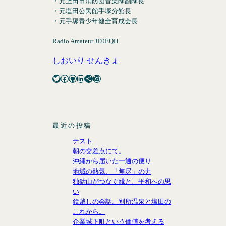
・元上田市消防団音楽隊副隊長
・元塩田公民館手塚分館長
・元手塚青少年健全育成会長
Radio Amateur JE0EQH
しおいり せんきょ
Twitter
Facebook
GitHub
LinkedIn
Share Icon
Instagram
最近の投稿
テスト
朝の交差点にて。
沖縄から届いた一通の便り
地域の熱気、「無尽」の力
独鈷山がつなぐ縁と、平和への思
い
鏡越しの会話。別所温泉と塩田の
これから。
企業城下町という価値を考える