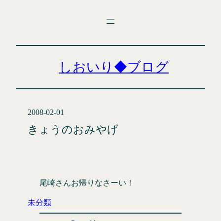
内
容
を
ス
キ
しおいり◆ブログ
ッ
プ
2008-02-01
きょうのおみやげ
尾崎さんお帰りなさーい！
未分類