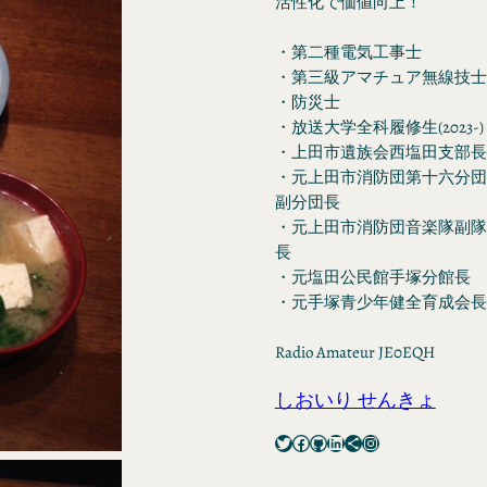
活性化で価値向上！
・第二種電気工事士
・第三級アマチュア無線技士
・防災士
・放送大学全科履修生(2023-)
・上田市遺族会西塩田支部長
・元上田市消防団第十六分団
副分団長
・元上田市消防団音楽隊副隊
長
・元塩田公民館手塚分館長
・元手塚青少年健全育成会長
Radio Amateur JE0EQH
しおいり せんきょ
Twitter
Facebook
GitHub
LinkedIn
Share Icon
Instagram