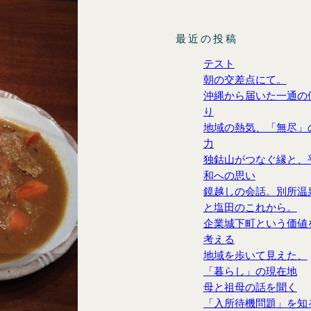
最近の投稿
テスト
朝の交差点にて。
沖縄から届いた一通の
り
地域の熱気、「無尽」
力
独鈷山がつなぐ縁と、
和への思い
鏡越しの会話。別所温
と塩田のこれから。
企業城下町という価値
考える
地域を歩いて見えた、
「暮らし」の現在地
母と祖母の話を聞く
「入所待機問題」を知