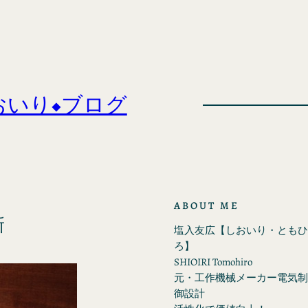
おいり◆ブログ
ABOUT ME
新
塩入友広【しおいり・ともひ
ろ】
SHIOIRI Tomohiro
元・工作機械メーカー電気制
御設計