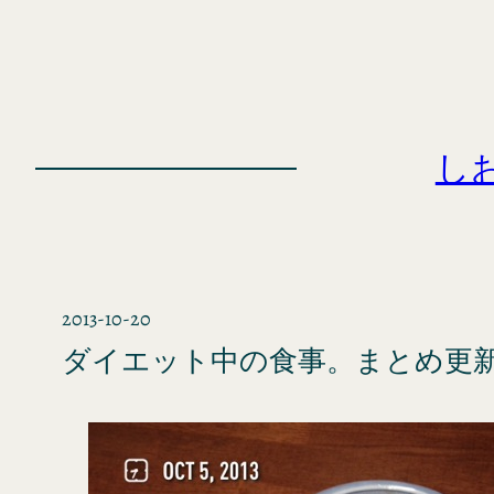
内
容
を
ス
キ
し
ッ
プ
2013-10-20
ダイエット中の食事。まとめ更