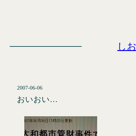
内
容
を
ス
キ
し
ッ
プ
2007-06-06
おいおい…