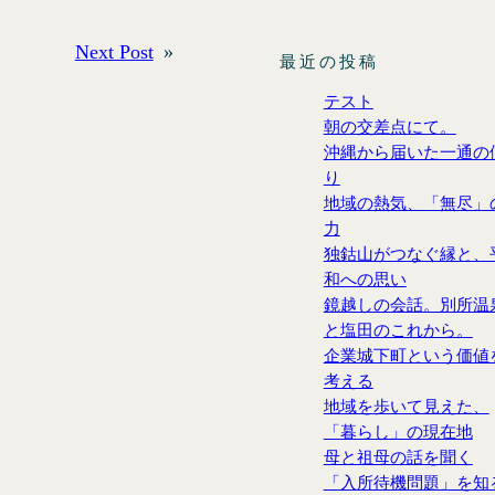
Next Post
»
最近の投稿
テスト
朝の交差点にて。
沖縄から届いた一通の
り
地域の熱気、「無尽」
力
独鈷山がつなぐ縁と、
和への思い
鏡越しの会話。別所温
と塩田のこれから。
企業城下町という価値
考える
地域を歩いて見えた、
「暮らし」の現在地
母と祖母の話を聞く
「入所待機問題」を知