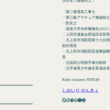
活性化で価値向上！
・第二種電気工事士
・第三級アマチュア無線技士
・防災士
・放送大学全科履修生(2023-
・上田市遺族会西塩田支部長
・元上田市消防団第十六分団
副分団長
・元上田市消防団音楽隊副隊
長
・元塩田公民館手塚分館長
・元手塚青少年健全育成会長
Radio Amateur JE0EQH
しおいり せんきょ
Twitter
Facebook
GitHub
LinkedIn
Share Icon
Instagram