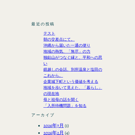
最近の投稿
テスト
朝の交差点にて。
沖縄から届いた一通の便り
地域の熱気、「無尽」の力
独鈷山がつなぐ縁と、平和への思
い
鏡越しの会話。別所温泉と塩田の
これから。
企業城下町という価値を考える
地域を歩いて見えた、「暮らし」
の現在地
母と祖母の話を聞く
「入所待機問題」を知る
アーカイブ
2026年7月
(1)
2026年2月
(4)