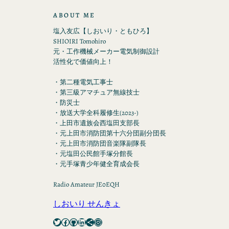
ABOUT ME
塩入友広【しおいり・ともひろ】
SHIOIRI Tomohiro
元・工作機械メーカー電気制御設計
活性化で価値向上！
・第二種電気工事士
・第三級アマチュア無線技士
・防災士
・放送大学全科履修生(2023-)
・上田市遺族会西塩田支部長
・元上田市消防団第十六分団副分団長
・元上田市消防団音楽隊副隊長
・元塩田公民館手塚分館長
・元手塚青少年健全育成会長
Radio Amateur JE0EQH
しおいり せんきょ
Twitter
Facebook
GitHub
LinkedIn
Share Icon
Instagram