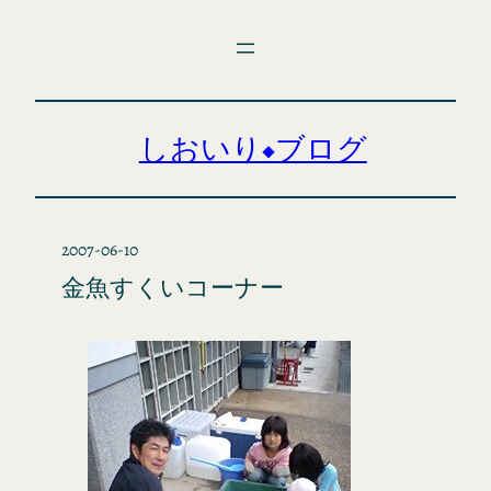
内
容
を
ス
キ
しおいり◆ブログ
ッ
プ
2007-06-10
金魚すくいコーナー