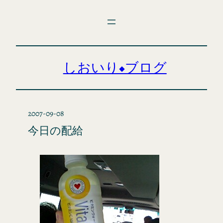
内
容
を
ス
キ
しおいり◆ブログ
ッ
プ
2007-09-08
今日の配給