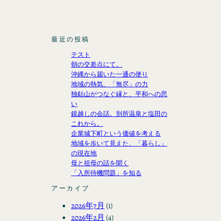
最近の投稿
テスト
朝の交差点にて。
沖縄から届いた一通の便り
地域の熱気、「無尽」の力
独鈷山がつなぐ縁と、平和への思
い
鏡越しの会話。別所温泉と塩田の
これから。
企業城下町という価値を考える
地域を歩いて見えた、「暮らし」
の現在地
母と祖母の話を聞く
「入所待機問題」を知る
アーカイブ
2026年7月
(1)
2026年2月
(4)