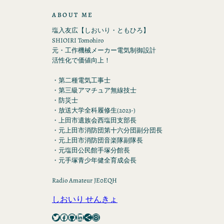
ABOUT ME
塩入友広【しおいり・ともひろ】
SHIOIRI Tomohiro
元・工作機械メーカー電気制御設計
活性化で価値向上！
・第二種電気工事士
・第三級アマチュア無線技士
・防災士
・放送大学全科履修生(2023-)
・上田市遺族会西塩田支部長
・元上田市消防団第十六分団副分団長
・元上田市消防団音楽隊副隊長
・元塩田公民館手塚分館長
・元手塚青少年健全育成会長
Radio Amateur JE0EQH
しおいり せんきょ
Twitter
Facebook
GitHub
LinkedIn
Share Icon
Instagram