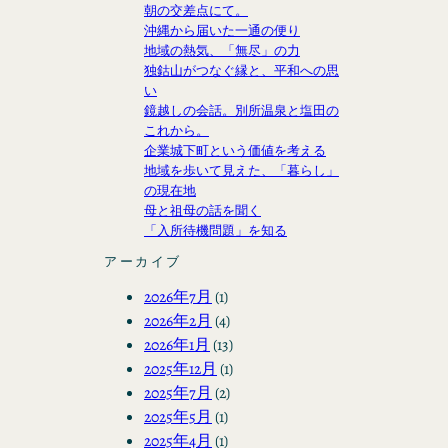
朝の交差点にて。
沖縄から届いた一通の便り
地域の熱気、「無尽」の力
独鈷山がつなぐ縁と、平和への思
い
鏡越しの会話。別所温泉と塩田の
これから。
企業城下町という価値を考える
地域を歩いて見えた、「暮らし」
の現在地
母と祖母の話を聞く
「入所待機問題」を知る
アーカイブ
2026年7月
(1)
2026年2月
(4)
2026年1月
(13)
2025年12月
(1)
2025年7月
(2)
2025年5月
(1)
2025年4月
(1)