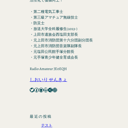
活性化で価値向上！
・第二種電気工事士
・第三級アマチュア無線技士
・防災士
・放送大学全科履修生(2023-)
・上田市遺族会西塩田支部長
・元上田市消防団第十六分団副分団長
・元上田市消防団音楽隊副隊長
・元塩田公民館手塚分館長
・元手塚青少年健全育成会長
Radio Amateur JE0EQH
しおいり せんきょ
Twitter
Facebook
GitHub
LinkedIn
Share Icon
Instagram
最近の投稿
テスト