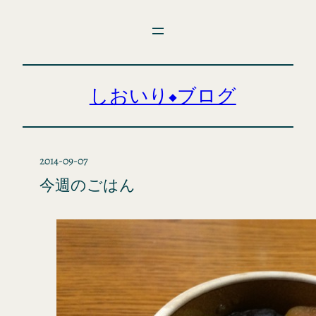
内
容
を
ス
キ
しおいり◆ブログ
ッ
プ
2014-09-07
今週のごはん