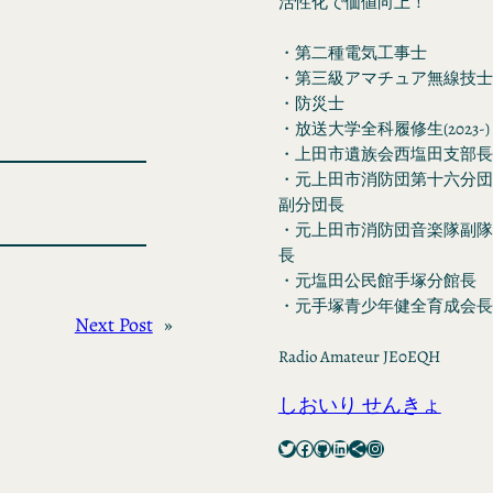
活性化で価値向上！
・第二種電気工事士
・第三級アマチュア無線技士
・防災士
・放送大学全科履修生(2023-)
・上田市遺族会西塩田支部長
・元上田市消防団第十六分団
副分団長
・元上田市消防団音楽隊副隊
長
・元塩田公民館手塚分館長
・元手塚青少年健全育成会長
Next Post
»
Radio Amateur JE0EQH
しおいり せんきょ
Twitter
Facebook
GitHub
LinkedIn
Share Icon
Instagram