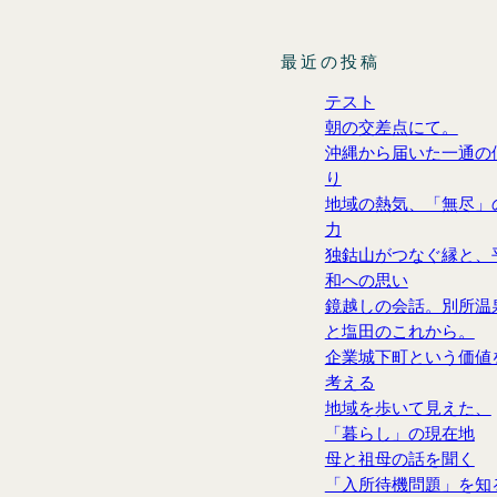
最近の投稿
テスト
朝の交差点にて。
沖縄から届いた一通の
り
地域の熱気、「無尽」
力
独鈷山がつなぐ縁と、
和への思い
鏡越しの会話。別所温
と塩田のこれから。
企業城下町という価値
考える
地域を歩いて見えた、
「暮らし」の現在地
母と祖母の話を聞く
「入所待機問題」を知