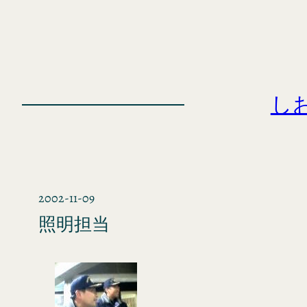
内
容
を
ス
キ
し
ッ
プ
2002-11-09
照明担当