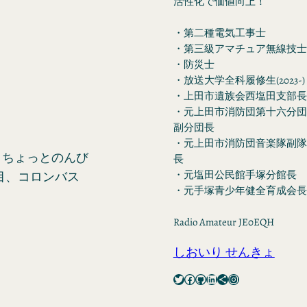
活性化で価値向上！
・第二種電気工事士
・第三級アマチュア無線技士
・防災士
・放送大学全科履修生(2023-)
・上田市遺族会西塩田支部長
・元上田市消防団第十六分団
副分団長
・元上田市消防団音楽隊副隊
、ちょっとのんび
長
・元塩田公民館手塚分館長
目、コロンバス
・元手塚青少年健全育成会長
Radio Amateur JE0EQH
しおいり せんきょ
Twitter
Facebook
GitHub
LinkedIn
Share Icon
Instagram