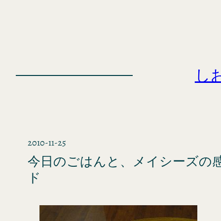
内
容
を
ス
キ
し
ッ
プ
2010-11-25
今日のごはんと、メイシーズの
ド