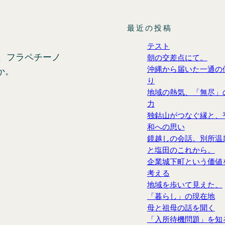
最近の投稿
テスト
に、フラペチーノ
朝の交差点にて。
沖縄から届いた一通の
か。
り
地域の熱気、「無尽」
力
独鈷山がつなぐ縁と、
和への思い
鏡越しの会話。別所温
と塩田のこれから。
企業城下町という価値
考える
地域を歩いて見えた、
「暮らし」の現在地
母と祖母の話を聞く
「入所待機問題」を知