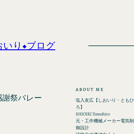
おいり◆ブログ
ABOUT ME
感謝祭パレー
塩入友広【しおいり・ともひ
ろ】
SHIOIRI Tomohiro
元・工作機械メーカー電気制
御設計