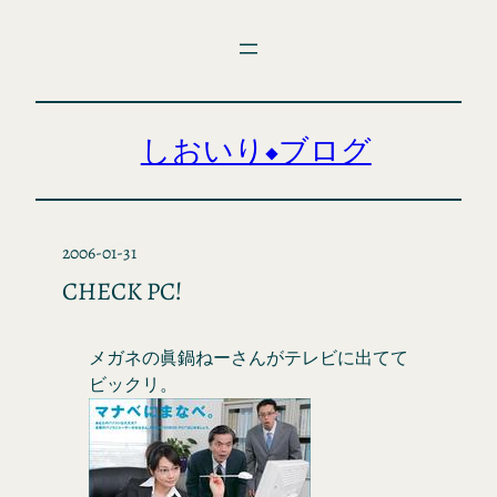
内
容
を
ス
キ
しおいり◆ブログ
ッ
プ
2006-01-31
CHECK PC!
メガネの眞鍋ねーさんがテレビに出てて
ビックリ。