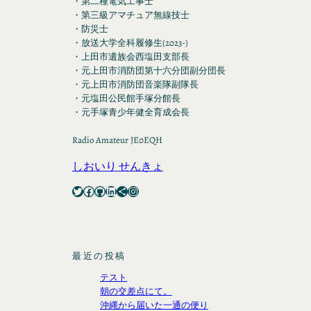
・第二種電気工事士
・第三級アマチュア無線技士
・防災士
・放送大学全科履修生(2023-)
・上田市遺族会西塩田支部長
・元上田市消防団第十六分団副分団長
・元上田市消防団音楽隊副隊長
・元塩田公民館手塚分館長
・元手塚青少年健全育成会長
Radio Amateur JE0EQH
しおいり せんきょ
Twitter
Facebook
GitHub
LinkedIn
Share Icon
Instagram
最近の投稿
テスト
朝の交差点にて。
沖縄から届いた一通の便り