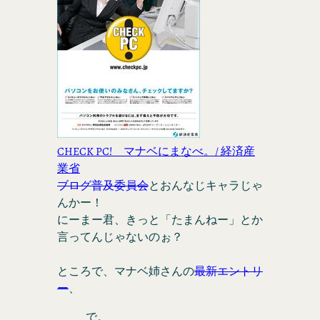
CHECK PC! マナベにまなべ。/ 経済産
業省
ブログ普及委員会
とおんなじキャラじゃ
んかー！
にーまー君、きっと「たまんねー」とか
言ってんじゃないのぉ？
ところで、マナベ姉さんの
最新エントリ
ー
、
で。