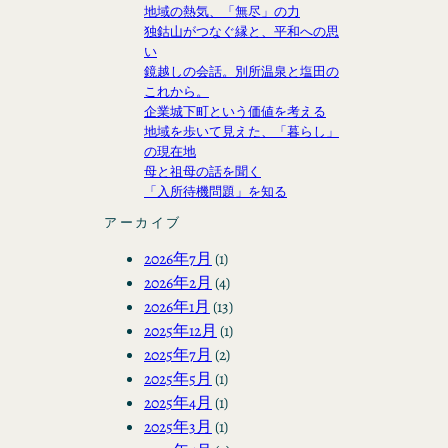
地域の熱気、「無尽」の力
独鈷山がつなぐ縁と、平和への思
い
鏡越しの会話。別所温泉と塩田の
これから。
企業城下町という価値を考える
地域を歩いて見えた、「暮らし」
の現在地
母と祖母の話を聞く
「入所待機問題」を知る
アーカイブ
2026年7月
(1)
2026年2月
(4)
2026年1月
(13)
2025年12月
(1)
2025年7月
(2)
2025年5月
(1)
2025年4月
(1)
2025年3月
(1)