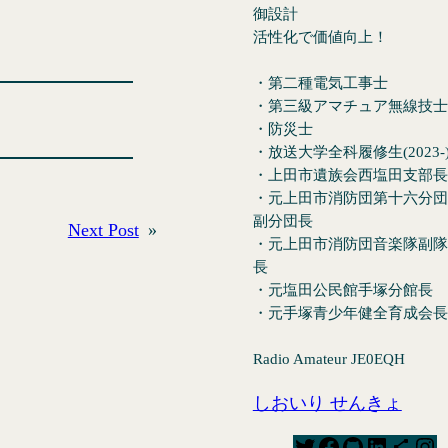
御設計
活性化で価値向上！
・第二種電気工事士
・第三級アマチュア無線技士
・防災士
・放送大学全科履修生(2023-
・上田市遺族会西塩田支部長
・元上田市消防団第十六分団
副分団長
Next Post
»
・元上田市消防団音楽隊副隊
長
・元塩田公民館手塚分館長
・元手塚青少年健全育成会長
Radio Amateur JE0EQH
しおいり せんきょ
T
F
G
L
S
I