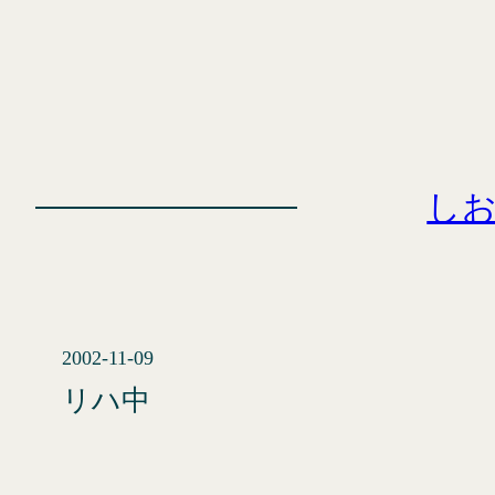
内
容
を
ス
キ
ッ
し
プ
2002-11-09
リハ中