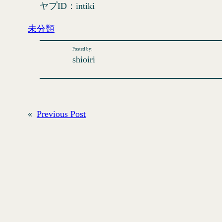
ヤプID：intiki
未分類
Posted by:
shioiri
«
Previous Post