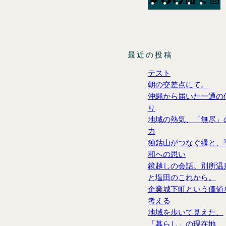
w
a
i
i
h
n
i
c
t
n
a
s
t
e
H
k
r
t
最近の投稿
t
b
u
e
e
a
e
o
b
d
I
g
テスト
r
o
I
c
r
朝の交差点にて。
沖縄から届いた一通の
k
n
o
a
り
n
地域の熱気、「無尽」
力
独鈷山がつなぐ縁と、
和への思い
鏡越しの会話。別所温
と塩田のこれから。
企業城下町という価値
考える
地域を歩いて見えた、
「暮らし」の現在地