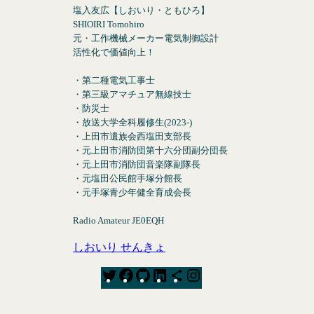
塩入友広【しおいり・ともひろ】
SHIOIRI Tomohiro
元・工作機械メーカー電気制御設計
活性化で価値向上！
・第二種電気工事士
・第三級アマチュア無線技士
・防災士
・放送大学全科履修生(2023-)
・上田市遺族会西塩田支部長
・元上田市消防団第十六分団副分団長
・元上田市消防団音楽隊副隊長
・元塩田公民館手塚分館長
・元手塚青少年健全育成会長
Radio Amateur JE0EQH
しおいり せんきょ
T
F
G
L
S
I
w
a
i
i
h
n
i
c
t
n
a
s