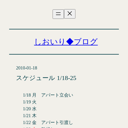
内
容
を
ス
キ
ッ
しおいり◆ブログ
プ
2010-01-18
スケジュール 1/18-25
1/18 月 アパート立会い
1/19 火
1/20 水
1/21 木
1/22 金 アパート引渡し