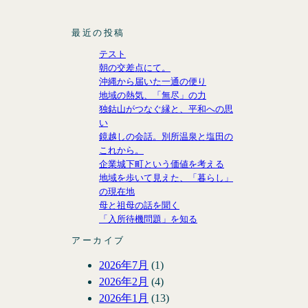
t
e
H
k
r
t
t
b
u
e
e
a
最近の投稿
e
o
b
d
I
g
テスト
r
o
I
c
r
朝の交差点にて。
k
n
o
a
沖縄から届いた一通の便り
n
m
地域の熱気、「無尽」の力
独鈷山がつなぐ縁と、平和への思
い
鏡越しの会話。別所温泉と塩田の
これから。
企業城下町という価値を考える
地域を歩いて見えた、「暮らし」
の現在地
母と祖母の話を聞く
「入所待機問題」を知る
アーカイブ
2026年7月
(1)
2026年2月
(4)
2026年1月
(13)