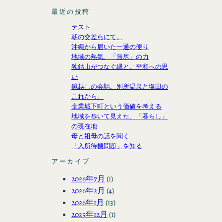
最近の投稿
テスト
朝の交差点にて。
沖縄から届いた一通の便り
地域の熱気、「無尽」の力
独鈷山がつなぐ縁と、平和への思
い
鏡越しの会話。別所温泉と塩田の
これから。
企業城下町という価値を考える
地域を歩いて見えた、「暮らし」
の現在地
母と祖母の話を聞く
「入所待機問題」を知る
アーカイブ
2026年7月
(1)
2026年2月
(4)
2026年1月
(13)
2025年12月
(1)