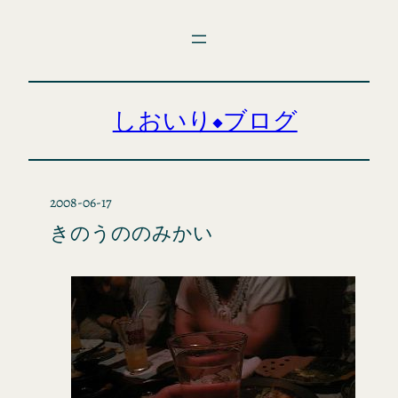
内
容
を
ス
キ
しおいり◆ブログ
ッ
プ
2008-06-17
きのうののみかい