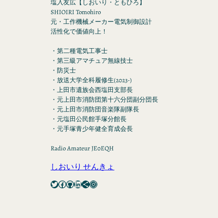
塩入友広【しおいり・ともひろ】
SHIOIRI Tomohiro
元・工作機械メーカー電気制御設計
活性化で価値向上！
・第二種電気工事士
・第三級アマチュア無線技士
・防災士
・放送大学全科履修生(2023-)
・上田市遺族会西塩田支部長
・元上田市消防団第十六分団副分団長
・元上田市消防団音楽隊副隊長
・元塩田公民館手塚分館長
・元手塚青少年健全育成会長
Radio Amateur JE0EQH
しおいり せんきょ
Twitter
Facebook
GitHub
LinkedIn
Share Icon
Instagram