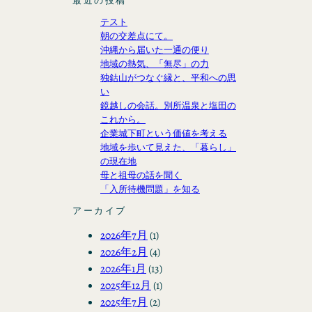
最近の投稿
テスト
朝の交差点にて。
沖縄から届いた一通の便り
地域の熱気、「無尽」の力
独鈷山がつなぐ縁と、平和への思
い
鏡越しの会話。別所温泉と塩田の
これから。
企業城下町という価値を考える
地域を歩いて見えた、「暮らし」
の現在地
母と祖母の話を聞く
「入所待機問題」を知る
アーカイブ
2026年7月
(1)
2026年2月
(4)
2026年1月
(13)
2025年12月
(1)
2025年7月
(2)