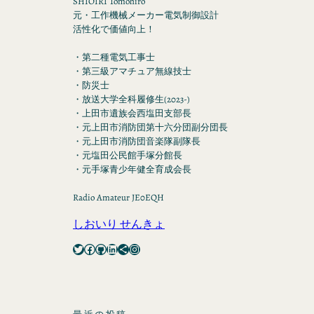
SHIOIRI Tomohiro
元・工作機械メーカー電気制御設計
活性化で価値向上！
・第二種電気工事士
・第三級アマチュア無線技士
・防災士
・放送大学全科履修生(2023-)
・上田市遺族会西塩田支部長
・元上田市消防団第十六分団副分団長
・元上田市消防団音楽隊副隊長
・元塩田公民館手塚分館長
・元手塚青少年健全育成会長
Radio Amateur JE0EQH
しおいり せんきょ
Twitter
Facebook
GitHub
LinkedIn
Share Icon
Instagram