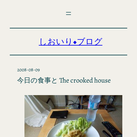
内
容
を
ス
キ
しおいり◆ブログ
ッ
プ
2008-08-09
今日の食事と The crooked house