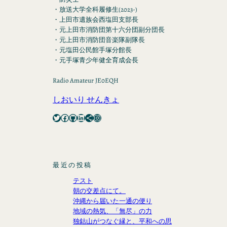
・放送大学全科履修生(2023-)
・上田市遺族会西塩田支部長
・元上田市消防団第十六分団副分団長
・元上田市消防団音楽隊副隊長
・元塩田公民館手塚分館長
・元手塚青少年健全育成会長
Radio Amateur JE0EQH
しおいり せんきょ
Twitter
Facebook
GitHub
LinkedIn
Share Icon
Instagram
最近の投稿
テスト
朝の交差点にて。
沖縄から届いた一通の便り
地域の熱気、「無尽」の力
独鈷山がつなぐ縁と、平和への思