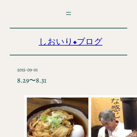
内
容
を
ス
キ
しおいり◆ブログ
ッ
プ
2015-09-01
8.29〜8.31