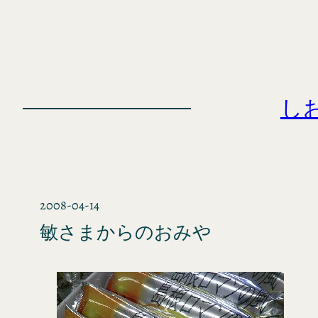
内
容
を
ス
キ
し
ッ
プ
2008-04-14
敏さまからのおみや