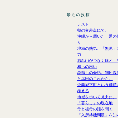
最近の投稿
テスト
朝の交差点にて。
沖縄から届いた一通の
り
地域の熱気、「無尽」
力
独鈷山がつなぐ縁と、
和への思い
鏡越しの会話。別所温
と塩田のこれから。
企業城下町という価値
考える
地域を歩いて見えた、
「暮らし」の現在地
母と祖母の話を聞く
「入所待機問題」を知