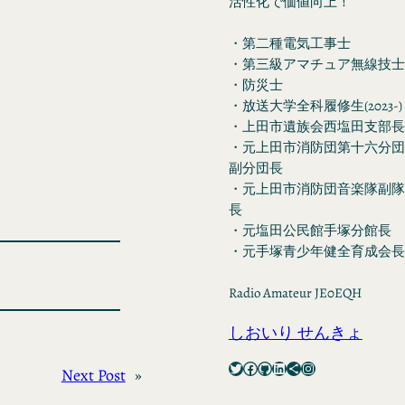
活性化で価値向上！
・第二種電気工事士
・第三級アマチュア無線技士
・防災士
・放送大学全科履修生(2023-)
・上田市遺族会西塩田支部長
・元上田市消防団第十六分団
副分団長
・元上田市消防団音楽隊副隊
長
・元塩田公民館手塚分館長
・元手塚青少年健全育成会長
Radio Amateur JE0EQH
しおいり せんきょ
Twitter
Facebook
GitHub
LinkedIn
Share Icon
Instagram
Next Post
»